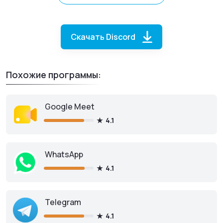
Скачать Discord
Похожие программы:
Google Meet
4.1
Discord
для Linux
WhatsApp
4.1
Telegram
Скачать бесплатно
4.1