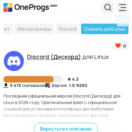
рнет
Мессенджеры
Discord
Скачать для Linux
0
Discord (Дискорд)
для Linux
4.3
5 415
1.0.9250
скачиваний
Версия:
Последняя официальная версия Discord (Дискорд) для
Linux в 2026 году. Оригинальный файл с официальной
ссылкой для установки в популярных дистрибутивах.
Бесплатный мессенджер для геймеров с высоким
качеством звука, широким функционалом и набором
уникальных возможностей.
Вернуться к описанию