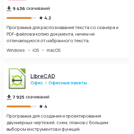
9 436
скачиваний
4.2
Программа для распознавания текста со сканера и
PDF-файлов в копию документа, ничем не
отличающуюся от набранного текста.
Windows
iOS
macOS
LibreCAD
Офис
Офисные пакеты
7 925
скачиваний
4
Программа для создания и проектирования
двухмерных чертежей, схем, планов с большим
выбором инструментов и функций.