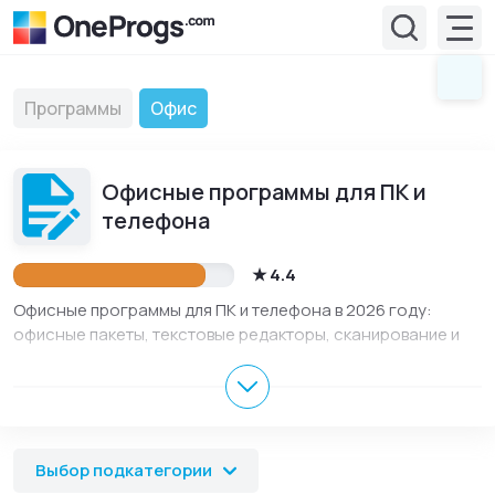
Программы
Офис
Офисные программы для ПК и
телефона
4.4
Офисные программы для ПК и телефона в 2026 году:
офисные пакеты, текстовые редакторы, сканирование и
OCR, PDF-инструменты, финансы и учет. Программы из
этого раздела помогают создавать документы,
редактировать тексты, работать с таблицами,
распознавать данные, вести учет и выполнять рабочие
задачи. В разделе собраны актуальные версии для
Выбор подкатегории
Windows, Андроид, iOS, macOS и Linux, описания на