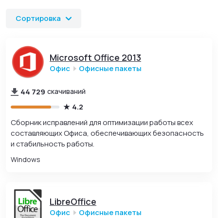
русском языке, скриншоты, обновления и официальные
ссылки для скачивания и установки.
Сортировка
Microsoft Office 2013
Офис
Офисные пакеты
44 729
скачиваний
4.2
Сборник исправлений для оптимизации работы всех
составляющих Офиса, обеспечивающих безопасность
и стабильность работы.
Windows
LibreOffice
Офис
Офисные пакеты