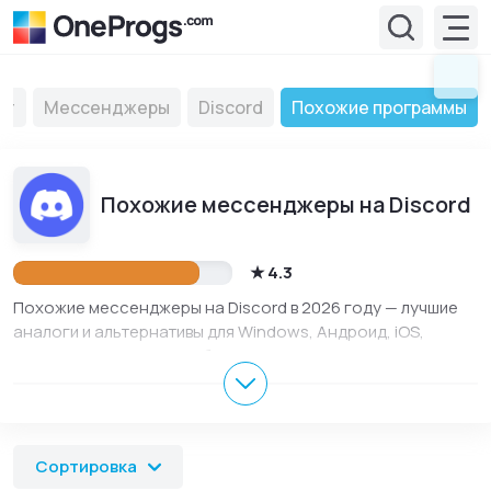
ет
Мессенджеры
Discord
Похожие программы
Похожие мессенджеры на Discord
4.3
Похожие мессенджеры на Discord в 2026 году — лучшие
аналоги и альтернативы для Windows, Андроид, iOS,
macOS и Linux. Здесь собраны популярные мессенджеры,
похожие на Discord для ПК и телефона. Сравнивайте
функции, характеристики и выбирайте подходящий вариант
для работы, учебы или повседневного использования.
Сортировка