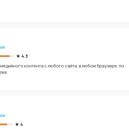
зок
4.3
имедийного контента с любого сайта, в любом браузере, по
лке.
зок
4