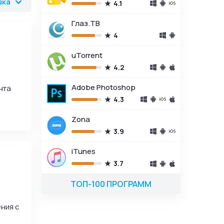
вка
4.1
Глаз.ТВ
4
uTorrent
4.2
Adobe Photoshop
нта
4.3
Zona
3.9
iTunes
3.7
ТОП-100 ПРОГРАММ
ния с