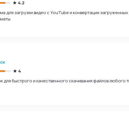
4.2
 для загрузки видео с YouTube и конвертации загруженных
маты.
зок
4
 для быстрого и качественного скачивания файлов любого т