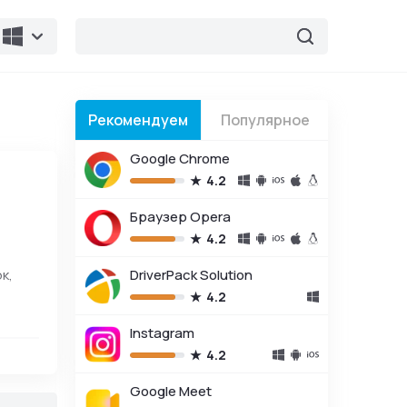
Рекомендуем
Популярное
Google Chrome
4.2
Браузер Opera
4.2
к,
DriverPack Solution
4.2
зделе
Instagram
ты,
4.2
Google Meet