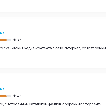
зок
4.1
о скачивания медиа-контента с сети Интернет, со встроенн
зок
4.1
, с встроенным каталогом файлов, собранных с торрент-