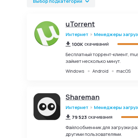
Выбор подкатегории
uTorrent
Интернет
Менеджеры загру
100K
скачиваний
Бесплатный торрент-клиент, mus
займет несколько минут.
Windows
Android
macOS
Shareman
Интернет
Менеджеры загру
79 523
скачивания
Файлообменник для загрузки ра
другими пользователями.