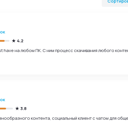
Сортиро
зок
4.2
t have на любом ПК. С ним процесс скачивания любого конте
зок
3.8
знообразного контента, социальный клиент с чатом для обще