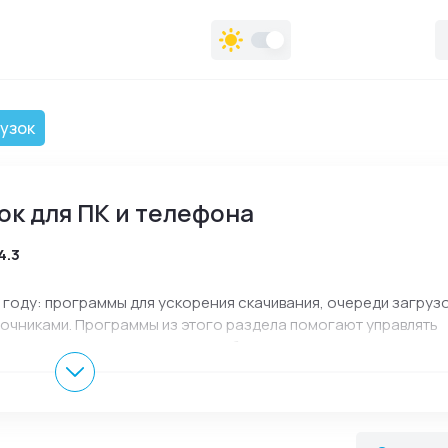
узок
к для ПК и телефона
4.3
 году: программы для ускорения скачивания, очереди загрузо
точниками. Программы из этого раздела помогают управлять
жать прерванные загрузки и удобнее сохранять данные. В ра
ид, iOS, macOS и Linux, описания на русском языке, скриншо
ния и установки.