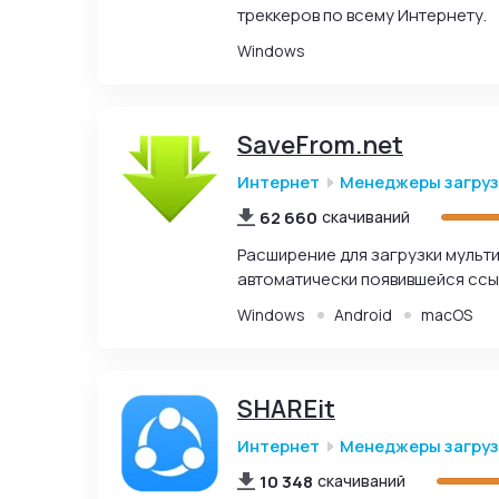
треккеров по всему Интернету.
Windows
SaveFrom.net
Интернет
Менеджеры загру
62 660
скачиваний
Расширение для загрузки мульт
автоматически появившейся ссы
Windows
Android
macOS
SHAREit
Интернет
Менеджеры загру
10 348
скачиваний