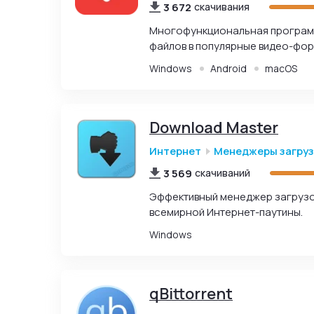
3 672
скачивания
Многофункциональная программа
файлов в популярные видео-фор
Windows
Android
macOS
Download Master
Интернет
Менеджеры загру
3 569
скачиваний
Эффективный менеджер загрузок
всемирной Интернет-паутины.
Windows
qBittorrent