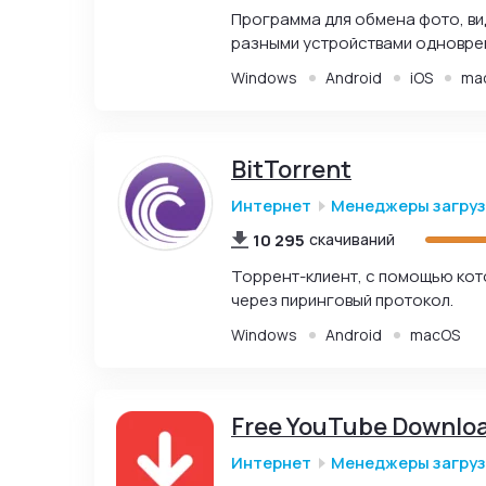
Программа для обмена фото, ви
разными устройствами одновре
Windows
Android
iOS
ma
BitTorrent
Интернет
Менеджеры загру
10 295
скачиваний
Торрент-клиент, с помощью кото
через пиринговый протокол.
Windows
Android
macOS
Free YouTube Downlo
Интернет
Менеджеры загру