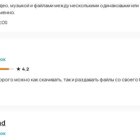
део, музыкой и файлами между несколькими одинаковыми или
менно.
cOS
зок
4.2
рого можно как скачивать, так и раздавать файлы со своего 
ad
зок