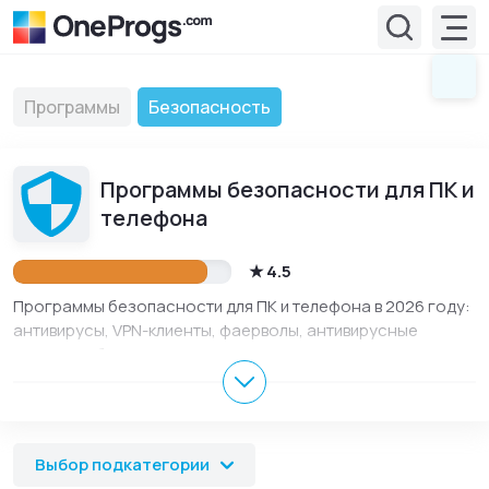
Программы
Безопасность
Программы безопасности для ПК и
телефона
4.5
Программы безопасности для ПК и телефона в 2026 году:
антивирусы, VPN-клиенты, фаерволы, антивирусные
сканеры и блокировщики рекламы. Программы из этого
раздела помогают защищать устройство от вирусов,
сетевых угроз, шпионского ПО, нежелательного доступа
и навязчивой рекламы. В разделе собраны актуальные
версии для Windows, Андроид, iOS, macOS и Linux,
Выбор подкатегории
описания на русском языке, скриншоты, обновления и