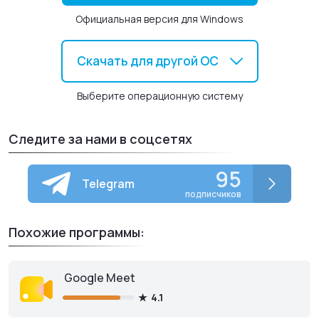
Обмен текстовыми сообщениями;
Официальная версия для Windows
Защита от DDoS-атак и определения IP-адреса;
Отсутствие рекламы и платного контента;
Скачать для другой ОС
Определение игр, в которые играют участники сервера
в данный момент;
Выберите операционную систему
Регулирование громкости каждого участника канала;
Голосовые конференции, звонки друзьям;
Следите за нами в соцсетях
Минимальное потребление системных ресурсов.
95
Telegram
подписчиков
Похожие программы:
Google Meet
4.1