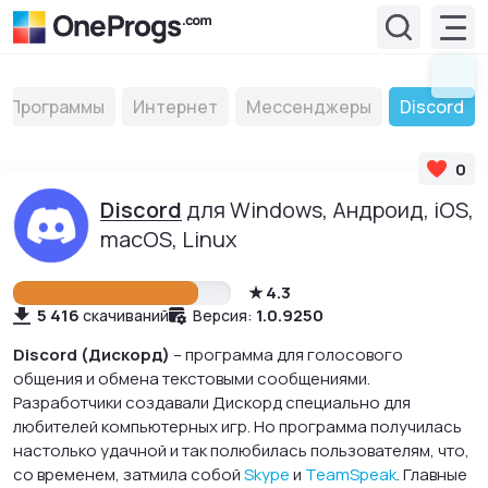
Программы
Интернет
Мессенджеры
Discord
0
Discord
для Windows, Андроид, iOS,
macOS, Linux
4.3
5 416
1.0.9250
скачиваний
Версия:
Discord (Дискорд)
– программа для голосового
общения и обмена текстовыми сообщениями.
Разработчики создавали Дискорд специально для
любителей компьютерных игр. Но программа получилась
настолько удачной и так полюбилась пользователям, что,
со временем, затмила собой
Skype
и
TeamSpeak
. Главные