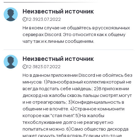
Неизвестный источник
12:39
23.07.2022
Ни в коем случае не общайтесь в русскоязычных
серверах Discord. Это относится как к общему
чату так и к личным сообщениям.
Неизвестный источник
12:38
23.07.2022
Но в данном приложении Discord не обойтись без
минусов: 1)Разнообразный коллектив который не
всегда подстать себе найдешь; 2)В приложении
дискорд на жалобы сквозь пальцы смотрят.могут
и не отреагировать; 3)Конфиденциальность в
общении не в почёте. 4)Странное комньюнити
которое как "стая пчел". 5)На жалобы
техобслуживание долго не реагирует.но
попытаться можно. 6)Само общество дискорда
может окунуть тебя в грязь.Если им что-то не