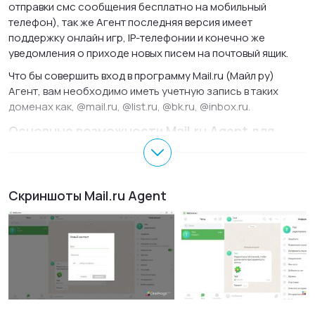
отправки смс сообщения бесплатно на мобильный
телефон), так же Агент последняя версия имеет
поддержку онлайн игр, IP-телефонии и конечно же
уведомления о приходе новых писем на почтовый ящик.
Что бы совершить вход в программу Mail.ru (Майл ру)
Агент, вам необходимо иметь учетную запись в таких
доменах как, @mail.ru, @list.ru, @bk.ru, @inbox.ru.
Основные возможности Mail.ru Agent для
Windows
Общение с собеседниками в режиме OnLine.
Скриншоты Mail.ru Agent
Возможность совершать телефонные звонки.
Возможность отправки смс бесплатно на мобильный
телефон.
Большой каталог онлайн-игр.
Возможность совершать видео звонки по всему миру.
Поиск человека по заданным критериям.
Возможность подключить такие сервисы, как