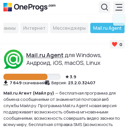
граммы
Интернет
Мессенджеры
Mail.ru Agent
0
Mail.ru Agent
для Windows,
Андроид, iOS, macOS, Linux
3.9
7 649
23.2.0.32407
скачиваний
Версия:
Mail.ru Агент (Майл ру)
— бесплатная программа для
обмена сообщениями от знаменитой почтовой веб
службы Майл.ру. Программа Mail.ru Agent новая версия
поддерживает возможность обмена мгновенными
сообщениями, возможность совершать видео звонки по
всему миру, бесплатная отправка SMS (возможность