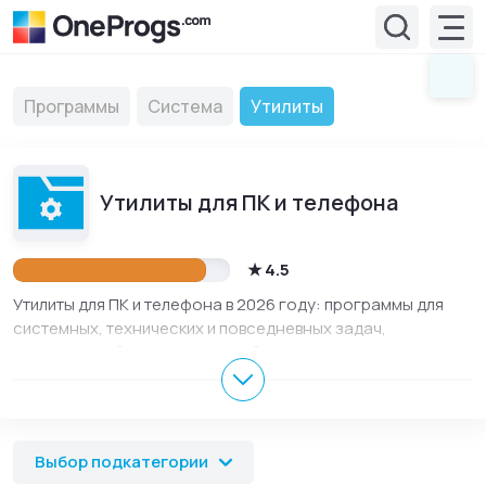
Программы
Система
Утилиты
Утилиты для ПК и телефона
4.5
Утилиты для ПК и телефона в 2026 году: программы для
системных, технических и повседневных задач,
настройки, обслуживания и работы с файлами. Утилиты
помогают быстро выполнять небольшие задачи,
проверять систему, управлять параметрами, очищать
лишнее и расширять возможности устройства. В разделе
собраны актуальные версии для Windows, Андроид, iOS,
Выбор подкатегории
macOS и Linux, описания на русском языке, скриншоты,