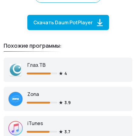
составить плей-лист.
Скачать Daum PotPlayer
Похожие программы:
Глаз.ТВ
Daum PotPlayer
для ПК
4
Zona
Скачать бесплатно 64-bit
3.9
iTunes
Скачать бесплатно 32-bit
3.7