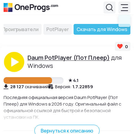
Проигрыватели
PotPlayer
Скачать для Windows
0
Daum PotPlayer (Пот Плеер)
для
Windows
4.1
28 127
1.7.22859
скачиваний
Версия:
Последняя официальная версия Daum PotPlayer (Пот
Плеер) для Windows в 2026 году. Оригинальный файл с
официальной ссылкой для быстрой и безопасной
установки на ПК.
Видеоплеер, который воспроизводит видео, аудио
любого формата, используя встроенные кодеки и может
Вернуться к описанию