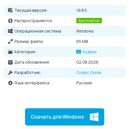
дальнейшем.
Текущая версия:
19.8.5
Основные возможности K-Lite Codec Pack для
Распространяется:
Бесплатно
Windows
Операционная система:
Windows
Поддержка всех форматов кодеков, как
Размер файла:
65 MB
распространенных, так и редких;
Отсутствие конфликтов между разными кодеками;
Категория:
Кодеки
Возможность выбирать только нужные для работы
Дата обновления:
02.08.2026
инструменты при установке;
Разработчик:
Codec Guide
Своевременное обновление программы.
Язык интерфейса:
Русский
Скачать для Windows