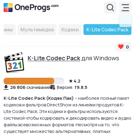
раммы
Мультимедиа
Кодеки
K-Lite Codec Pack
0
K-Lite Codec Pack
для Windows
4.2
26 806
19.8.5
скачиваний
Версия:
K-Lite Codec Pack (Кодек Пак)
– наиболее полный пакет
кодеков и фильтров DirectShow из линейки продуктов K-
Lite Codec Pack. Эти кодеки и фильтры используются
системой чтобы кодировать и декодировать видео и аудио
файлы всевозможных форматов. Несмотря на то, что
существует множество альтернативных, платных