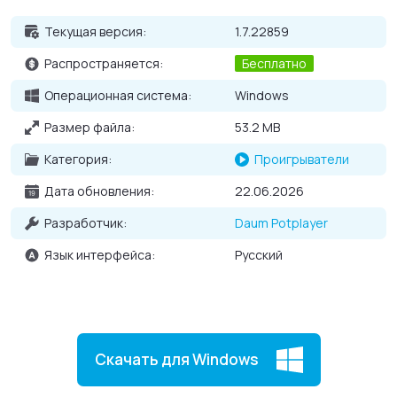
Основные возможности Daum PotPlayer для
Текущая версия:
1.7.22859
Windows
Распространяется:
Бесплатно
Воспроизводит медиа файлы любого формата;
Операционная система:
Windows
Имеет собственные, встроенные
кодеки
;
Размер файла:
53.2 MB
Высокое качество воспроизведения;
Поддержка формата 3D;
Категория:
Проигрыватели
Возможность составлять собственные плей-листы;
Дата обновления:
22.06.2026
Поддержка субтитров.
Разработчик:
Daum Potplayer
Язык интерфейса:
Русский
Скачать для Windows