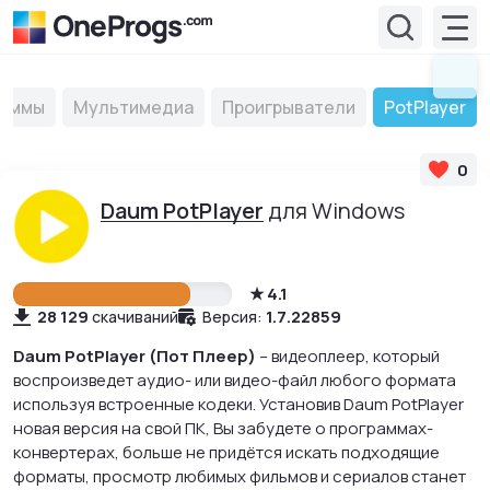
раммы
Мультимедиа
Проигрыватели
PotPlayer
0
Daum PotPlayer
для Windows
4.1
28 129
1.7.22859
скачиваний
Версия:
Daum PotPlayer (Пот Плеер)
– видеоплеер, который
воспроизведет аудио- или видео-файл любого формата
используя встроенные кодеки. Установив Daum PotPlayer
новая версия на свой ПК, Вы забудете о программах-
конвертерах, больше не придётся искать подходящие
форматы, просмотр любимых фильмов и сериалов станет