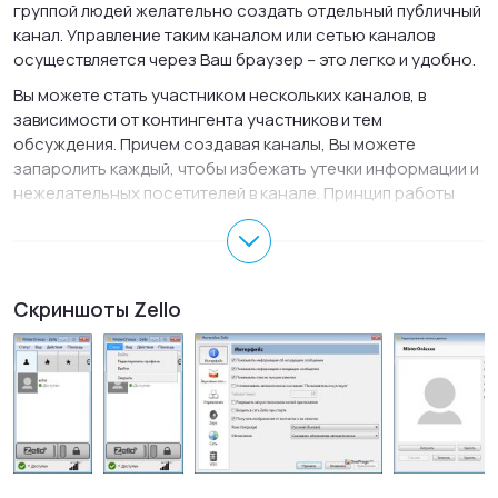
группой людей желательно создать отдельный публичный
канал. Управление таким каналом или сетью каналов
осуществляется через Ваш браузер – это легко и удобно.
Вы можете стать участником нескольких каналов, в
зависимости от контингента участников и тем
обсуждения. Причем создавая каналы, Вы можете
запаролить каждый, чтобы избежать утечки информации и
нежелательных посетителей в канале. Принцип работы
Зелло для ПК аналогичен принципу работы социальной
сети. В Zello рация на русском языке есть рейтинг
популярности каналов. Самые популярные каналы
насчитывают десятки тысяч посетителей, которые
Скриншоты Zello
общаются друг с другом, обсуждая различные темы.
Среди положительных особенностей Zello рация для
компьютера пользователи выделяют высокое качество
звука, высокую скорость работы и создания каналов.
Интерфейс простой, удобный, в нем легко разобраться
даже новичку. Zello / Зелло скачать бесплатно для
компьютера можно чуть ниже. Существуют так же версии
Zello рация для Android и Zello рация для iOS. Пользователи