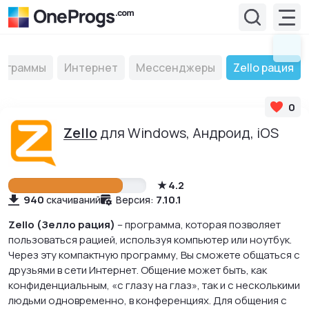
ограммы
Интернет
Мессенджеры
Zello рация
0
Zello
для Windows, Андроид, iOS
4.2
940
7.10.1
скачиваний
Версия:
Zello (Зелло рация)
– программа, которая позволяет
пользоваться рацией, используя компьютер или ноутбук.
Через эту компактную программу, Вы сможете общаться с
друзьями в сети Интернет. Общение может быть, как
конфиденциальным, «с глазу на глаз», так и с несколькими
людьми одновременно, в конференциях. Для общения с