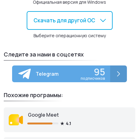
Официальная версия для Windows
сообщения. Все полученные голосовые сообщения или
сохраненные переписки Вы сможете просмотреть или
прослушать в любой момент. Для этого достаточно
Скачать для другой ОС
покопаться в дополнительных настройках.
Выберите операционную систему
Следите за нами в соцсетях
95
Telegram
подписчиков
Похожие программы:
Google Meet
4.1