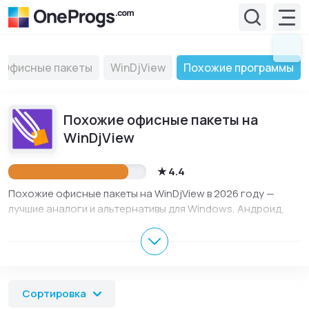
Офисные пакеты
WinDjView
Похожие программы
Похожие офисные пакеты на
WinDjView
4.4
Похожие офисные пакеты на WinDjView в 2026 году —
лучшие аналоги и альтернативы для Windows, Андроид,
iOS, macOS и Linux. Здесь собраны популярные офисные
пакеты, похожие на WinDjView для ПК и телефона.
Сравнивайте функции, характеристики и выбирайте
подходящий вариант для работы, учебы или
повседневного использования.
Сортировка