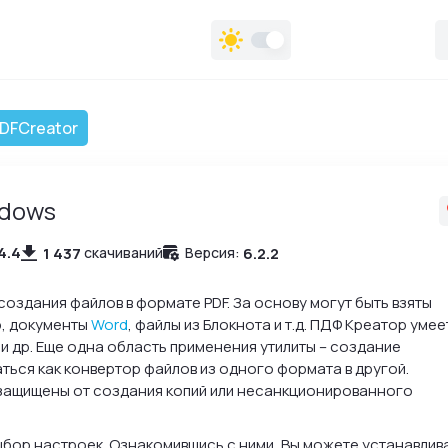
DFCreator
dows
4.4
1 437
6.2.2
скачиваний
Версия:
создания файлов в формате PDF. За основу могут быть взяты
р, документы
Word
, файлы из Блокнота и т.д. ПДФ Креатор умее
 и др. Еще одна область применения утилиты – создание
ться как конвертор файлов из одного формата в другой.
защищены от создания копий или несанкционированного
ыбор настроек. Ознакомившись с ними, Вы можете устанавлив