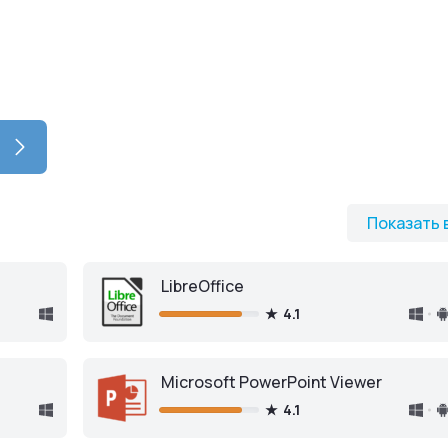
Показать 
LibreOffice
4.1
Microsoft PowerPoint Viewer
4.1