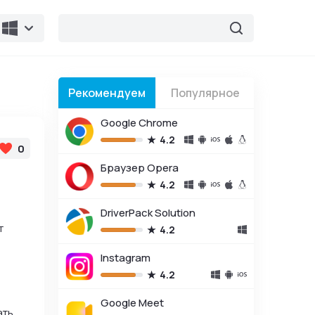
Рекомендуем
Популярное
Google Chrome
4.2
0
Браузер Opera
4.2
DriverPack Solution
т
4.2
Instagram
4.2
Google Meet
ать