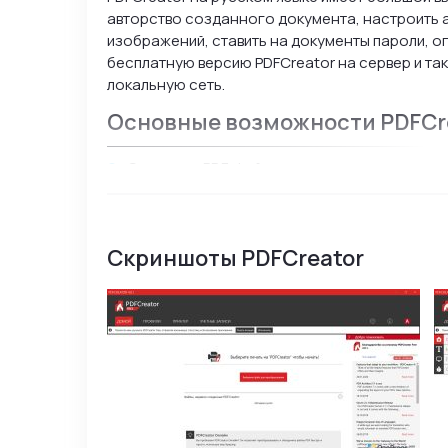
авторство созданного документа, настроить 
изображений, ставить на документы пароли, о
бесплатную версию PDFCreator на сервер и та
локальную сеть.
Основные возможности PDFCre
Создание PDF-файлов;
Конвертирование файлов в разные популяр
Защита документов паролем, зашифровыван
Создание одного документа из двух других
Скриншоты PDFCreator
Рассылка документации через электронную 
Бесплатное использование в коммерческих 