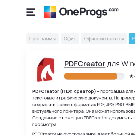
Программы
Офис
Офисные пакеты
P
PDFCreator
для Win
PDFCreator (ПДФ Креатор)
– программа для 
текстовые и графические документы. Наприме
сохранять файлы в форматах PDF, JPG, PNG, BMP
виртуального принтера. Она может использова
Созданные с помощью PDFCreator документы 
просмотра.
PDFCreator на русском языке имеет большой в