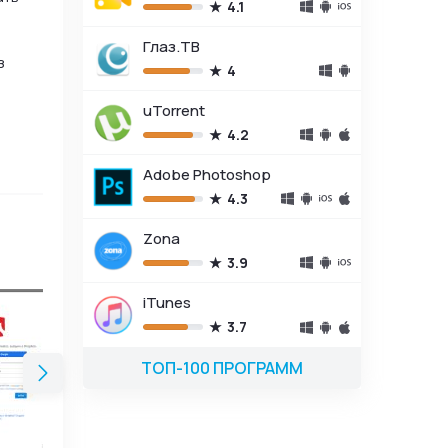
4.1
Глаз.ТВ
з
4
uTorrent
4.2
Adobe Photoshop
4.3
Zona
3.9
iTunes
3.7
ТОП-100 ПРОГРАММ