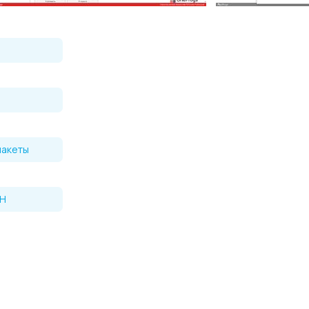
пакеты
bH