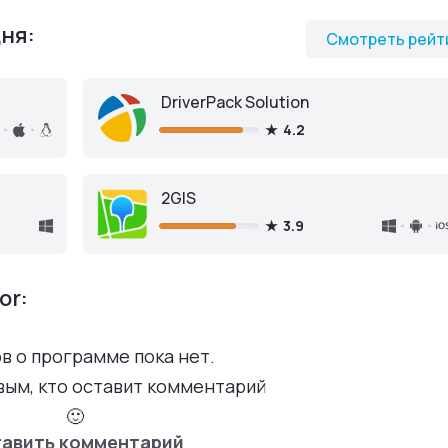
ня:
Смотреть рейт
DriverPack Solution
4.2
2GIS
3.9
or:
в о программе пока нет.
вым, кто оставит комментарий
🙂
авить комментарий