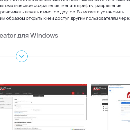
автоматическое сохранение, менять шрифты, разрешение
граничивать печать и многое другое. Вы можете установить
ким образом открыть к ней доступ другим пользователям чере
ator для Windows
ные форматы;
ие документов;
;
почту;
целях.