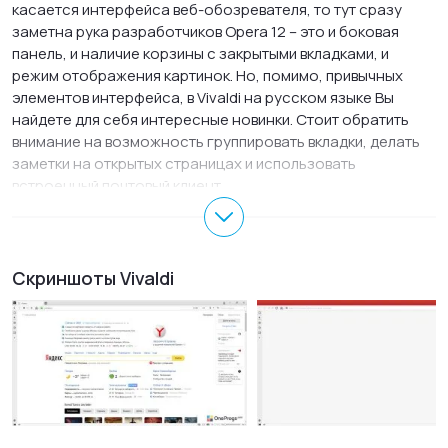
касается интерфейса веб-обозревателя, то тут сразу
заметна рука разработчиков Opera 12 – это и боковая
панель, и наличие корзины с закрытыми вкладками, и
режим отображения картинок. Но, помимо, привычных
элементов интерфейса, в Vivaldi на русском языке Вы
найдете для себя интересные новинки. Стоит обратить
внимание на возможность группировать вкладки, делать
заметки на открытых страницах и использовать
встроенный почтовый клиент.
Вопреки существующему мнению, что чем проще браузер,
тем больше он будет пользоваться успехом, миллионы
пользователей стремятся получить тот продукт, который
Скриншоты Vivaldi
откроет им широкие возможности для самореализации.
Этот аспект и стал главным при выборе направления
развития Vivaldi – удобная навигация браузера. Например,
клавиша F2 вызывает окно быстрых команд, через которое
можно обратиться к настройкам браузера, переходить от
одной открытой вкладки к другой, переместиться в панель
загрузок. Если Вы часто обращаетесь к одним и тем же
сайтам, связанным одной темой, можно объединить их в