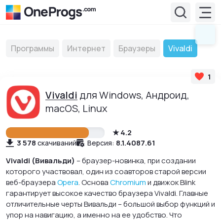
Программы
Интернет
Браузеры
Vivaldi
1
Vivaldi
для Windows, Андроид,
macOS, Linux
4.2
3 578
8.1.4087.61
скачиваний
Версия:
Vivaldi (Вивальди)
– браузер-новинка, при создании
которого участвовал, один из соавторов старой версии
веб-браузера
Opera
. Основа
Chromium
и движок Blink
гарантирует высокое качество браузера Vivaldi. Главные
отличительные черты Вивальди – большой выбор функций и
упор на навигацию, а именно на ее удобство. Что