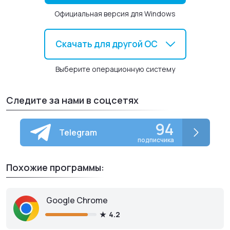
Основные возможности Vivaldi для Windows
Официальная версия для Windows
Полная навигация браузера с клавиатуры;
«Горячие клавиши»;
Скачать для другой ОС
Объединение нескольких сайтов в одну тематическую
вкладку;
Выберите операционную систему
Работа с закрытыми вкладками;
Персонализация браузера через меню настроек;
Следите за нами в соцсетях
Подвижные панели с вкладками;
Изменение цвета панелей браузера под основные
94
Telegram
цвета открытых сайтов;
подписчика
Удобный список контактов для общения через
электронную почту.
Похожие программы:
Google Chrome
4.2