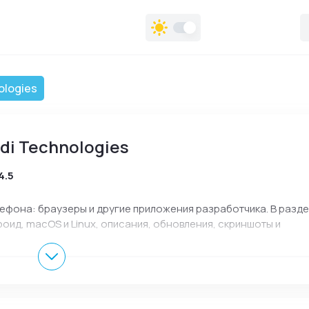
ologies
di Technologies
4.5
елефона: браузеры и другие приложения разработчика. В разд
оид, macOS и Linux, описания, обновления, скриншоты и
ного скачивания и установки.