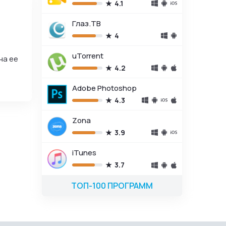
4.1
Глаз.ТВ
4
uTorrent
на ее
4.2
Adobe Photoshop
4.3
Zona
3.9
iTunes
3.7
ТОП-100 ПРОГРАММ