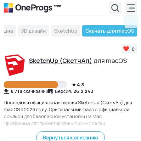
медиа
3D дизайн
SketchUp
Скачать для macOS
0
SketchUp (СкетчАп)
для macOS
4.3
8 718
26.2.243
скачиваний
Версия:
Последняя официальная версия SketchUp (СкетчАп) для
macOS в 2026 году. Оригинальный файл с официальной
ссылкой для безопасной установки на Mac.
Программа для проектирования 3D-моделей,
проектирования несложных объемных моделей зданий,
мебели, деталей интерьера.
Вернуться к описанию