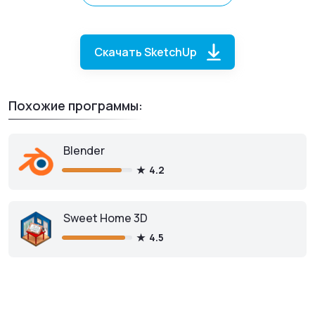
Скачать SketchUp
Похожие программы:
SketchUp
для macOS
Blender
4.2
Sweet Home 3D
Скачать бесплатно
4.5