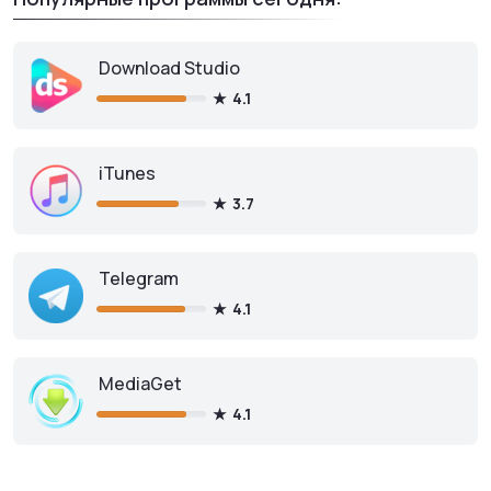
Download Studio
4.1
iTunes
3.7
Telegram
4.1
MediaGet
4.1