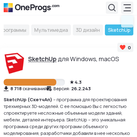
Программы
Мультимедиа
3D дизайн
SketchUp
0
SketchUp
для Windows, macOS
4.3
8 718
26.2.243
скачиваний
Версия:
SketchUp (СкетчАп)
– программа для проектирования
трехмерных 3D-моделей. С ее помощью Вы с легкостью
спроектируете несложные объемные модели зданий,
мебели, деталей интерьера. SketchUp – это уникальная
программа среди других программ объемного
моделирования, разработчики добавили в нее несколько