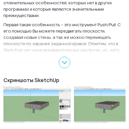
отличительных особенностей, которых нет в других
программах и которые являются значительными
преимуществами.
Первая такая особенность – это инструмент Push/Pull. С
его помощью Вы можете передвигать плоскости,
создавая новые стены, а так же можно перемещать
плоскости по заранее заданной кривой. Отметим, что в
SketchUp нет окна предварительных настроек, но, зато,
здесь есть большой выбор инструментов для 3D-
моделирования. Начинающие пользователи могут
растеряться при виде такого обширного выбора
инструментов, но со временем Вы привыкните и создание
Скриншоты SketchUp
новых объектов станет легче. К основным возможностям
SketchUp на русском можно отнести создание моделей,
заливка объектов разными цветами, вращение объектов в
разных направлениях, масштабирование, замеры
рулеткой размеров созданных объектов и др. Программа
СкетчАп будет полезна как профессиональным
архитекторам или проектировщикам, так и любителям.
Версия SketchUp Pro – это платная версия с обширным