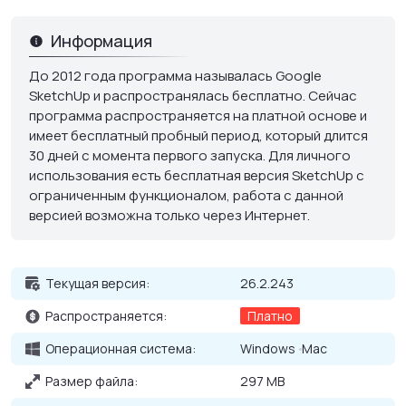
набором функций, ей можно бесплатно пользоваться 30
дней, чтобы оценить весь функционал. У нас на сайте Вы
Информация
найдете как платную Pro версию, так и бесплатный
До 2012 года программа называлась Google
SketchUp на русском для ПК — создавайте свой
SketchUp и распространялась бесплатно. Сейчас
неповторимый дизайн интерьеров дома или квартиры, как
программа распространяется на платной основе и
снаружи, так и внутри.
имеет бесплатный пробный период, который длится
Основные возможности SketchUp для
30 дней с момента первого запуска. Для личного
Windows
использования есть бесплатная версия SketchUp с
ограниченным функционалом, работа с данной
Создание 3D-объектов и их редактирование;
версией возможна только через Интернет.
Большой выбор инструментов;
Варьирование масштаба модели;
Текущая версия:
26.2.243
Заливка разных частей объектов разными цветами;
Добавление текста;
Распространяется:
Платно
Работа с плагинами визуализации, экспорта, создания
Операционная система:
Windows
Mac
эффектов и др.;
Размер файла:
297 MB
Интерфейс на русском языке.