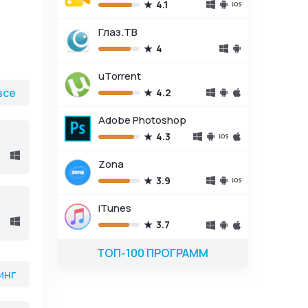
4.1
Глаз.ТВ
4
uTorrent
все
4.2
Adobe Photoshop
4.3
Zona
3.9
iTunes
3.7
ТОП-100 ПРОГРАММ
инг