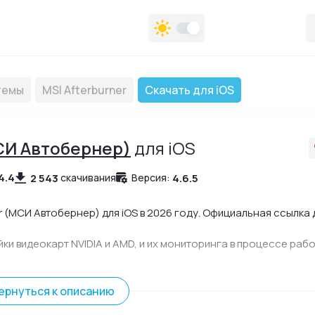
темы
MSI Afterburner
Скачать для iOS
МСИ Автобернер)
для iOS
4.4
2 543
4.6.5
скачивания
Версия:
 (МСИ Автобернер) для iOS в 2026 году. Официальная ссылка 
 видеокарт NVIDIA и AMD, и их мониторинга в процессе рабо
ернуться к описанию