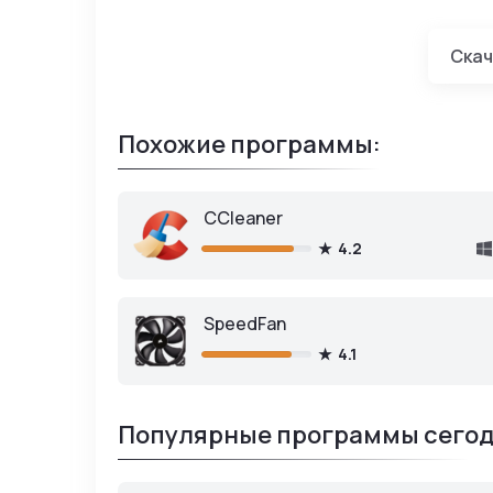
MSI Afte
Скач
Похожие программы:
CCleaner
4.2
SpeedFan
4.1
Популярные программы сегод