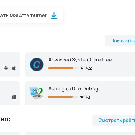
rburner
для iOS
ать MSI Afterburner
Показать 
Скачать из App Store
Advanced SystemCare Free
4.2
Auslogics Disk Defrag
4.1
ня:
Смотреть рейт