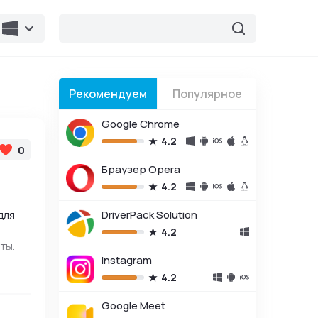
Рекомендуем
Популярное
Google Chrome
4.2
0
Браузер Opera
4.2
для
DriverPack Solution
4.2
ты.
Instagram
4.2
Google Meet