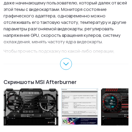
даже начинающему пользователю, который далек от всей
этой темы с видеокартами. Мониторя состояние
графического адаптера, одновременно можно
отслеживать его тактовую частоту, температуру и другие
параметры разгоняемой видеокарты, регулировать
напряжение GPU, скорость вращения кулеров, систему
охлаждения, менять частоту ядра видеокарты.
Чтобы прочесть подсказку по какой-либо операции,
достаточно нажать на одну из функциональных клавиш.
Приятным бонусом для пользователя MSI Afterburner
будет возможность менять фоновые изображения и
обложки приложения, индивидуализируя его под себя.
Скриншоты MSI Afterburner
Основные возможности MSI Afterburner для
Windows
Регулирование напряжения питания видеокарт;
Отслеживание переключения из режима 2D в 3D в
автоматическом порядке;
Регулирование системы охлаждения в зависимости от