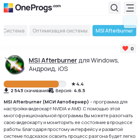
Система
Оптимизация системы
MSI Afterburner
0
MSI Afterburner
для Windows,
Андроид, iOS
4.4
2 543
4.6.5
скачивания
Версия:
MSI Afterburner (МСИ Автобернер)
– программа для
настройки видеокарт NVIDIA и AMD. С помощью этой
многофункциональной программы Вы можете разогнать
свою видеокарту и мониторить ее состояние в процессе
работы. Благодаря простому интерфейсу и развитой
системе подсказок освоить процесс разгона будет легко