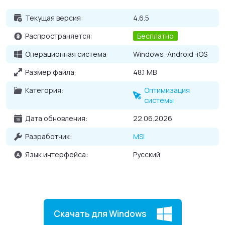
температуры;
Текущая версия:
4.6.5
Персональные профили разгона, которые будут
откликаться по нажатию горячей клавиши;
Распространяется:
Бесплатно
Отслеживание изменения частоты кадров в 3D
Операционная система:
Windows
Android
iOS
приложениях;
Размер файла:
48.1 MB
Регулирование скорости вращения кулеров.
Категория:
Оптимизация
системы
Дата обновления:
22.06.2026
Разработчик:
MSI
Язык интерфейса:
Русский
Скачать для Windows