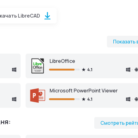
D
для ПК
качать LibreCAD
Скачать бесплатно
Показать 
LibreOffice
Скачать бесплатно
4.1
Microsoft PowerPoint Viewer
4.1
ня:
Смотреть рейт