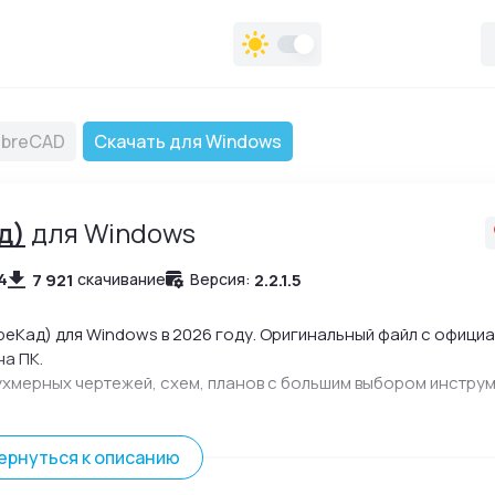
ibreCAD
Скачать для Windows
д)
для Windows
4
7 921
2.2.1.5
скачивание
Версия:
еКад) для Windows в 2026 году. Оригинальный файл с офици
на ПК.
ухмерных чертежей, схем, планов с большим выбором инстру
ернуться к описанию