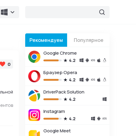
Рекомендуем
Популярное
Google Chrome
4.2
0
Браузер Opera
4.2
альной
DriverPack Solution
4.2
ментов
Instagram
4.2
Google Meet