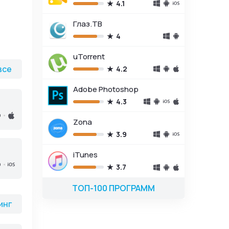
4.1
Глаз.ТВ
4
uTorrent
все
4.2
Adobe Photoshop
4.3
Zona
3.9
iTunes
3.7
ТОП-100 ПРОГРАММ
инг