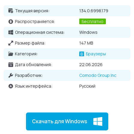
Высокая стабильность и безопасность Интернет-
Текущая версия:
134.0.6998.179
серфинга;
Распространяется:
Бесплатно
Анонимное посещение сайтов;
Перенос пользовательских настроек со старого
Операционная система:
Windows
браузера;
Размер файла:
147 MB
Умеренный расход системных ресурсов памяти ПК;
Категория:
Браузеры
Защита от онлайн-угроз и хакерских атак.
Дата обновления:
22.06.2026
Разработчик:
Comodo Group Inc
Язык интерфейса:
Русский
Скачать для Windows