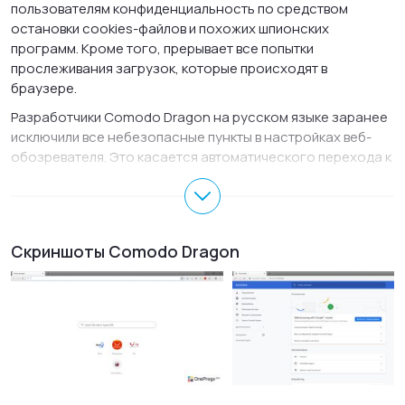
пользователям конфиденциальность по средством
остановки cookies-файлов и похожих шпионских
программ. Кроме того, прерывает все попытки
прослеживания загрузок, которые происходят в
браузере.
Разработчики Comodo Dragon на русском языке заранее
исключили все небезопасные пункты в настройках веб-
обозревателя. Это касается автоматического перехода к
Google-поиску и переводчику Google, подсказки в
адресной строке, отключили несколько кодеков. Стоит
отметить высокую стабильность работы Комодо Драгон и
умеренное потребление системных ресурсов в процессе
Скриншоты Comodo Dragon
работы, что не маловажно для владельцев недостаточно
мощных компьютеров или ноутбуков. Для максимально
комфортного перехода с
Opera
,
Internet Explorer
и
Firefox
на Comodo Dragon, предусмотрен полный импорт
пользовательских настроек.
Основные возможности Comodo Dragon для
Windows