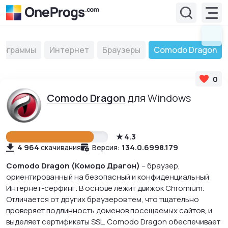
рограммы
Интернет
Браузеры
Comodo Dragon
0
Comodo Dragon
для Windows
4.3
4 964
134.0.6998.179
скачивания
Версия:
Comodo Dragon (Комодо Драгон)
– браузер,
ориентированный на безопасный и конфиденциальный
Интернет-серфинг. В основе лежит движок Chromium.
Отличается от других браузеров тем, что тщательно
проверяет подлинность доменов посещаемых сайтов, и
выделяет сертификаты SSL. Comodo Dragon обеспечивает