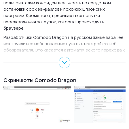
пользователям конфиденциальность по средством
остановки cookies-файлов и похожих шпионских
программ. Кроме того, прерывает все попытки
прослеживания загрузок, которые происходят в
браузере.
Разработчики Comodo Dragon на русском языке заранее
исключили все небезопасные пункты в настройках веб-
обозревателя. Это касается автоматического перехода к
Google-поиску и переводчику Google, подсказки в
адресной строке, отключили несколько кодеков. Стоит
отметить высокую стабильность работы Комодо Драгон и
умеренное потребление системных ресурсов в процессе
Скриншоты Comodo Dragon
работы, что не маловажно для владельцев недостаточно
мощных компьютеров или ноутбуков. Для максимально
комфортного перехода с
Opera
,
Internet Explorer
и
Firefox
на Comodo Dragon, предусмотрен полный импорт
пользовательских настроек.
Основные возможности Comodo Dragon для
Windows