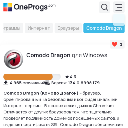
рограммы
Интернет
Браузеры
Comodo Dragon
0
Comodo Dragon
для Windows
4.3
4 965
134.0.6998.179
скачиваний
Версия:
Comodo Dragon (Комодо Драгон)
– браузер,
ориентированный на безопасный и конфиденциальный
Интернет-серфинг. В основе лежит движок Chromium.
Отличается от других браузеров тем, что тщательно
проверяет подлинность доменов посещаемых сайтов, и
выделяет сертификаты SSL. Comodo Dragon обеспечивает