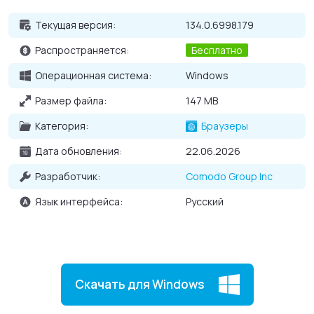
Высокая стабильность и безопасность Интернет-
Текущая версия:
134.0.6998.179
серфинга;
Распространяется:
Бесплатно
Анонимное посещение сайтов;
Перенос пользовательских настроек со старого
Операционная система:
Windows
браузера;
Размер файла:
147 MB
Умеренный расход системных ресурсов памяти ПК;
Категория:
Браузеры
Защита от онлайн-угроз и хакерских атак.
Дата обновления:
22.06.2026
Разработчик:
Comodo Group Inc
Язык интерфейса:
Русский
Скачать для Windows