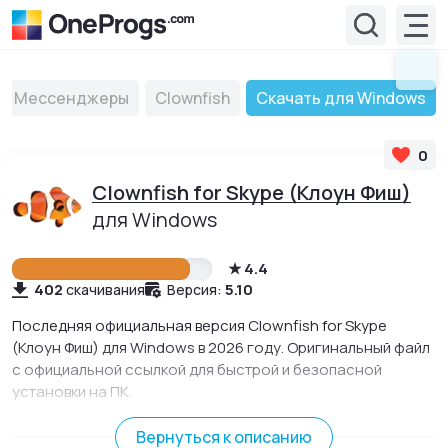
Мессенджеры
Clownfish
Скачать для Windows
0
Clownfish for Skype (Клоун Фиш)
для Windows
4.4
402
5.10
скачивания
Версия:
Последняя официальная версия Clownfish for Skype
(Клоун Фиш) для Windows в 2026 году. Оригинальный файл
с официальной ссылкой для быстрой и безопасной
установки на ПК.
Утилита для мессенджера Skype для онлайн-перевода и
преобразования звучания голоса во время общения с
Вернуться к описанию