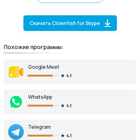
друзьями.
Скачать Clownfish for Skype
Похожие программы:
Google Meet
4.1
Clownfish for Skype
для ПК
WhatsApp
4.1
Скачать бесплатно
Telegram
4.1