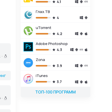
4.1
Глаз.ТВ
4
uTorrent
4.2
Adobe Photoshop
4.3
Zona
3.9
инг
iTunes
3.7
ТОП-100 ПРОГРАММ