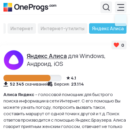
мы
Интернет
Интернет-утилиты
Яндекс Алиса
0
Яндекс Алиса
для Windows,
Андроид, iOS
4.1
52 345
23.114
скачиваний
Версия:
Алиса Яндекс
– голосовой помощник для быстрого
поиска информации в сети Интернет. С его помощью Вы
можете узнать погоду, попросить вызвать такси,
составить маршрут от одной точки к другой и т.д. Поиск
ответов производится с помощью Яндекс.Браузера. Алиса
говорит приятным женским голосом, отвечает не только