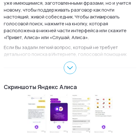
уже имеющимися, заготовленными фразами, но и учится
новому, чтобы поддерживать разговор как почти
настоящий, живой собеседник. Чтобы активировать
голосовой поиск, нажмите на кнопку, которая
расположена в нижней части интерфейса или скажите
«Привет, Алиса» или «Слушай, Алиса».
Если Вы задали легкий вопрос, который не требует
детального поиска в Интернете, голосовой помощник
Алиса самостоятельно проговорит ответ или выведет его
в интерфейсе приложения. Помимо поиска ответов в
Интернете, голосовой помощник Алиса может запустить
программу или включить музыку на компьютере, может
Скриншоты Яндекс Алиса
отыскать нужную папку, а так же может завершить работу
компьютера. Если Вам станет скучно, то достаточно
произнести «Алиса, давай поболтаем» и она поддержит
разговор. Алиса любит, когда с ней шутят и сама может
рассказывать анекдоты. Пока Яндекс Алиса для Windows
11, 10, 7 знает не много шуток, но они достаточно
остроумные. Чтобы вывести программу из фонового
режима, достаточно сказать «Слушай, Алиса» и