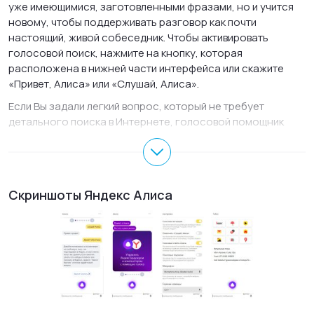
уже имеющимися, заготовленными фразами, но и учится
новому, чтобы поддерживать разговор как почти
настоящий, живой собеседник. Чтобы активировать
голосовой поиск, нажмите на кнопку, которая
расположена в нижней части интерфейса или скажите
«Привет, Алиса» или «Слушай, Алиса».
Если Вы задали легкий вопрос, который не требует
детального поиска в Интернете, голосовой помощник
Алиса самостоятельно проговорит ответ или выведет его
в интерфейсе приложения. Помимо поиска ответов в
Интернете, голосовой помощник Алиса может запустить
программу или включить музыку на компьютере, может
Скриншоты Яндекс Алиса
отыскать нужную папку, а так же может завершить работу
компьютера. Если Вам станет скучно, то достаточно
произнести «Алиса, давай поболтаем» и она поддержит
разговор. Алиса любит, когда с ней шутят и сама может
рассказывать анекдоты. Пока Яндекс Алиса для Windows
11, 10, 7 знает не много шуток, но они достаточно
остроумные. Чтобы вывести программу из фонового
режима, достаточно сказать «Слушай, Алиса» и