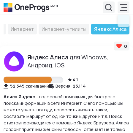
мы
Интернет
Интернет-утилиты
Яндекс Алиса
0
Яндекс Алиса
для Windows,
Андроид, iOS
4.1
52 345
23.114
скачиваний
Версия:
Алиса Яндекс
– голосовой помощник для быстрого
поиска информации в сети Интернет. С его помощью Вы
можете узнать погоду, попросить вызвать такси,
составить маршрут от одной точки к другой и т.д. Поиск
ответов производится с помощью Яндекс.Браузера. Алиса
говорит приятным женским голосом, отвечает не только