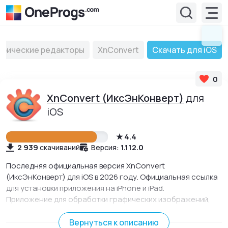
афические редакторы
XnConvert
Скачать для iOS
0
XnConvert (ИксЭнКонверт)
для
iOS
4.4
2 939
1.112.0
скачиваний
Версия:
Последняя официальная версия XnConvert
(ИксЭнКонверт) для iOS в 2026 году. Официальная ссылка
для установки приложения на iPhone и iPad.
Приложение для обработки графических изображений,
которое может служить как графическим редактором, так
и конвертером.
Вернуться к описанию