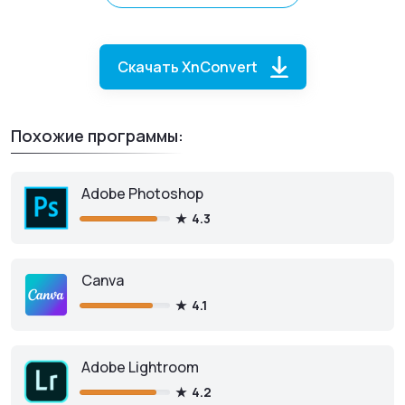
Скачать XnConvert
Похожие программы:
Adobe Photoshop
4.3
XnConvert
для iOS
Canva
4.1
Adobe Lightroom
Скачать из App Store
4.2