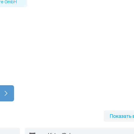
are GmbH
Показать 