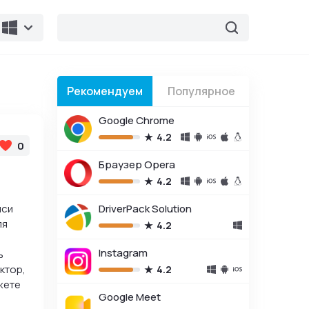
Рекомендуем
Популярное
Google Chrome
4.2
0
Браузер Opera
4.2
иси
DriverPack Solution
ля
4.2
Instagram
ь
ктор,
4.2
жете
Google Meet