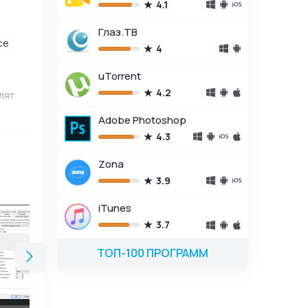
4.1
Глаз.ТВ
се
4
uTorrent
4.2
лят
Adobe Photoshop
4.3
ском
Zona
3.9
iTunes
3.7
ТОП-100 ПРОГРАММ