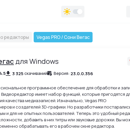
ео редакторы
Vegas PRO / Сони Вегас
егас
для Windows
4.5
3 325
23.0.0.356
скачиваний
Версия:
сиональное программное обеспечение для обработки и зап
 Видеоредактор имеет набор функций, которые пригодятся д
ия качества медиазаписей. Изначально, Vegas PRO
неров и создателей 3D-графики. Но разработчики постаралис
м и для не опытных пользователей. Теперь это удобный реда
ложности, добавить в них титры или звуковые дорожки. Вы мо
временно обрабатывать его в рабочем окне редактора.