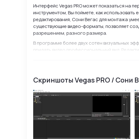
Интерфейс Vegas PRO может показаться на пе
инструментом, Вы поймете, как использовать
редактирования, Сони Вегас для монтажа умее
существующие видео-форматы, позволяет соз
разрешением, разного размера.
В программе более двух сотен визуальных эфф
придать видео профессиональный вид. Редакти
частоту кадров. В процессе работы, Вы можете
окончательной доработки и сглаживания фрагм
языке пока не доступен для полноценного исп
Скриншоты Vegas PRO / Сони 
Основные возможности Vegas 
Поддержка всех существующих видео-форм
Возможность записывать созданные видеоро
Возможность редактировать файлы разных 
Объединение многих фрагментов в один по
Работа со звуком;