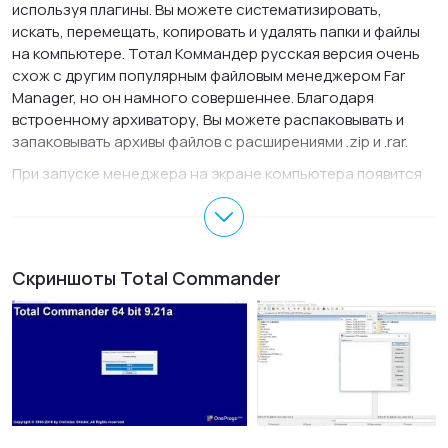
используя плагины. Вы можете систематизировать,
искать, перемещать, копировать и удалять папки и файлы
на компьютере. Тотал Коммандер русская версия очень
схож с другим популярным файловым менеджером Far
Manager, но он намного совершеннее. Благодаря
встроенному архиватору, Вы можете распаковывать и
запаковывать архивы файлов с расширениями .zip и .rar.
При запуске менеджера на экране компьютера появится
диалоговое окно визуально разделенное на две колонки.
Если Вы хотите скопировать файл, достаточно перетащить
его из колонки в колонку или с помощью клавиши F5. Для
перемещения файла нужно перетаскивать файл с колонки
Скриншоты Total Commander
в колонку, удерживая обе клавиши мыши или с помощью
кнопки F6. Для создания папки нажмите F7 и укажите
название. Программа простая и функциональная с
русифицированным меню.
Total Commander бесплатная версия имеет весь базовый
функционал и основные возможности работы с папками и
файлами, но пользоваться ею Вы можете в течение 30
дней.