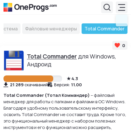
Система
Файловые менеджеры
Total Commander
0
Total Commander
для Windows,
Андроид
4.3
21 289
11.00
скачиваний
Версия:
Total Commander (Тотал Коммандер)
– файловый
менеджер для работы с папками и файлами в ОС Windows.
Благодаря удобному пользовательскому интерфейсу,
освоить Total Commander не составит труда. Кроме того,
это функциональный менеджер с набором полезных
инструментов и его функционал можно расширить,