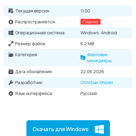
Основные возможности Total Commander для
Текущая версия:
11.00
Windows
Распространяется:
Платно
Управление программой с помощью кнопок F1-F12;
Операционная система:
Windows
Android
Перемещение файлов и папок, их копирование,
Размер файла:
6.2 MB
редакция и просмотр;
Категория:
Файловые
Упаковка и распаковка архивов расширения zip и rar;
менеджеры
Переименование сразу нескольких файлов;
Дата обновления:
22.06.2026
Смена расположения колонок на верхнюю и нижнюю;
Сортировка файлов по разным параметрам.
Разработчик:
Christian Ghisler
Язык интерфейса:
Русский
Скачать для Windows