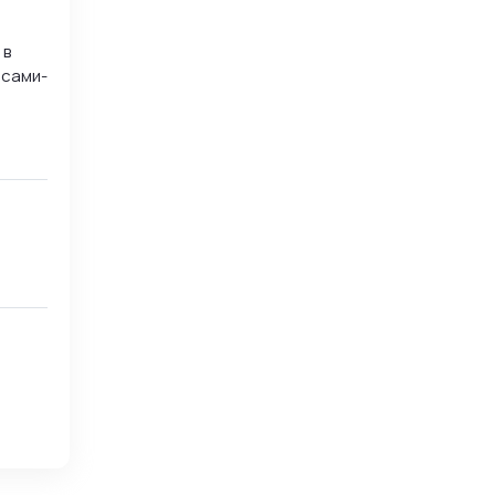
 в
 сами-
ентарии,