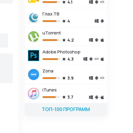
4.1
гих пользователей.
Глаз.ТВ
ыт использования
4
оличеством ошибок
uTorrent
4.2
овторные
Adobe Photoshop
4.3
вке, функциям,
Zona
 ссылок или спама.
3.9
iTunes
3.7
ТОП-100 ПРОГРАММ
волов.