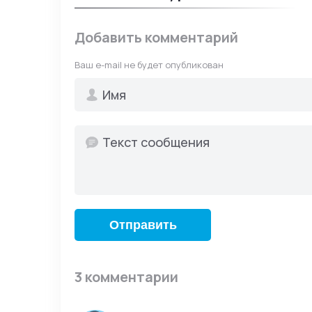
использования. Пож
Комментарий дол
Добавить комментарий
программы.
Ваш e-mail не будет опубликован
Пишите понятно 
может быть удал
Не публикуйте о
сообщения счит
Комментарии дол
ошибкам или удо
Не используйте 
Комментарий мож
Нецензурную лек
Отправить
Политические об
Спам, рекламу и
3 комментарии
Текст, написанн
Большое количес