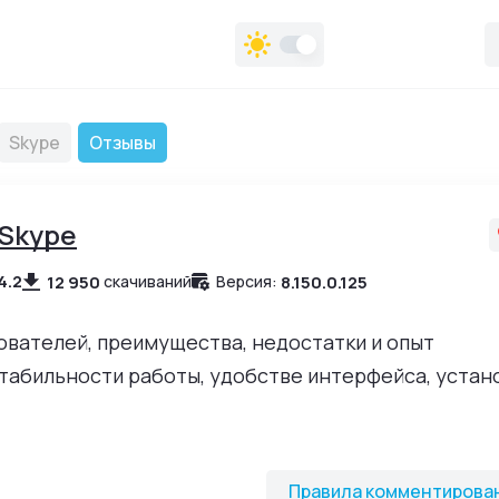
Skype
Отзывы
Skype
4.2
12 950
8.150.0.125
скачиваний
Версия:
зователей, преимущества, недостатки и опыт
табильности работы, удобстве интерфейса, устан
ователи!
йте предназначены для обсуждения программ и обмена опыт
Правила комментирова