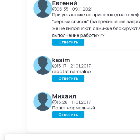
Евгений
Личные данные д
06:35 09.11.2021
При установке не пришел код на телеф
Приветствуются 
"черный список" (за превышение запро
описывают ваш л
же не выполняют, сами-же блокируют з
выполнение работы???
объясняют преим
Ответить
помогают другим
Администрация сайт
kasim
нарушающие правил
15:17 21.01.2017
Спасибо за полезн
rabotat narmalno
Ответить
Михаил
15:28 11.01.2017
Полёт нормальный
Ответить