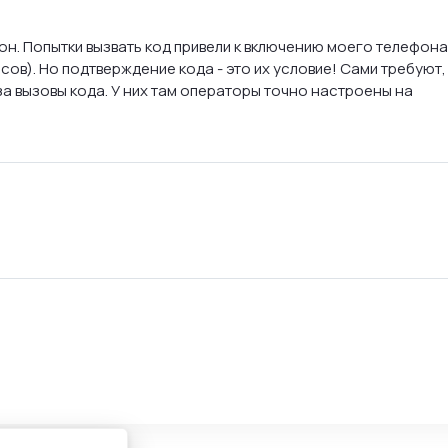
ругих людей без их согласия.
он. Попытки вызвать код привели к включению моего телефона
комментарии, которые:
сов). Но подтверждение кода - это их условие! Сами требуют,
ичный опыт использования программы;
а вызовы кода. У них там операторы точно настроены на
ущества или недостатки;
 пользователям понять, стоит ли устанавливать программу.
а оставляет за собой право редактировать или удалять комм
а, без дополнительного уведомления.
ые и конструктивные комментарии.