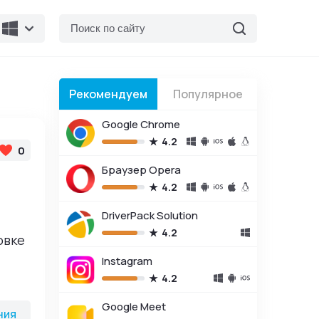
Рекомендуем
Популярное
Google Chrome
4.2
0
Браузер Opera
4.2
DriverPack Solution
4.2
овке
Instagram
4.2
Google Meet
ом их
ния