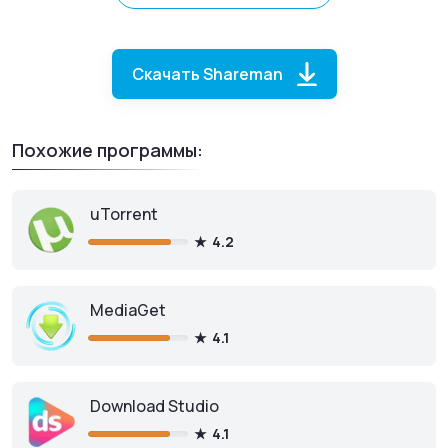
Скачать Shareman
Похожие программы:
uTorrent
4.2
Shareman
для ПК
MediaGet
4.1
Download Studio
Скачать бесплатно
4.1