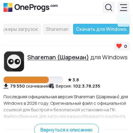
джеры загрузок
Shareman
Скачать для Windows
0
Shareman (Шареман)
для Windows
3.8
79 550
102.3.78.235
скачиваний
Версия:
Последняя официальная версия Shareman (Шареман) для
Windows в 2026 году. Оригинальный файл с официальной
ссылкой для быстрой и безопасной установки на ПК.
Файлообменник для загрузки разнообразного контента,
социальный клиент с чатом для общения с другими
пользователями.
Вернуться к описанию