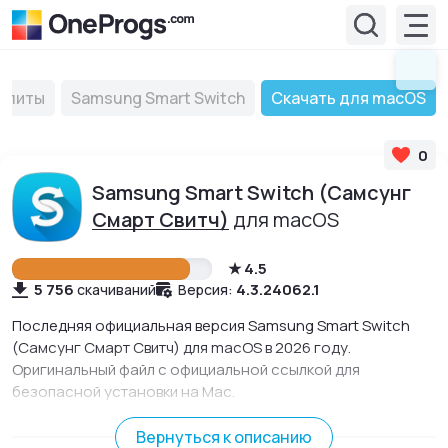
илиты
Samsung Smart Switch
Скачать для macOS
0
Samsung Smart Switch (Самсунг
Смарт Свитч)
для macOS
4.5
5 756
4.3.24062.1
скачиваний
Версия:
Последняя официальная версия Samsung Smart Switch
(Самсунг Смарт Свитч) для macOS в 2026 году.
Оригинальный файл с официальной ссылкой для
безопасной установки на Mac.
Утилита, с помощью которой можно быстро передать
информацию с телефона или планшета Samsung на
Вернуться к описанию