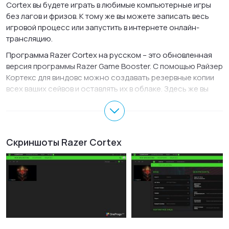
Cortex вы будете играть в любимые компьютерные игры
без лагов и фризов. К тому же вы можете записать весь
игровой процесс или запустить в интернете онлайн-
трансляцию.
Программа Razer Cortex на русском – это обновленная
версия программы Razer Game Booster. С помощью Райзер
Кортекс для виндовс можно создавать резервные копии
всех ваших сейвов и оставлять их в облаке. Здесь же вы
можете ознакомиться с новинками компьютерных игр,
предложениями и акциями. Автоматическое ускорение
можно отключать и включать вручную или настроив
горячие клавиши, чтобы оперативно делать это в
Скриншоты Razer Cortex
процессе игры. Включив ускорение игры, рекомендуется
проверить, какие службы и процессы были
приостановлены. Если вас что-то не устраивает, можно
самостоятельно внести изменения в этот перечень.
Функция Gamecaster позволяет включать трансляцию
геймплея на популярных сайтах с потоковым вещанием,
таких как YouTube. Кроме стримов, можно делать
скриншоты или записывать видеоролики. Этот же раздел