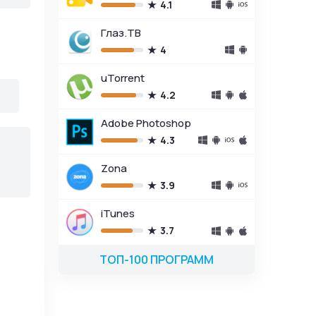
4.1
 ссылок или спама.
Глаз.ТВ
4
uTorrent
4.2
Adobe Photoshop
4.3
волов.
Zona
3.9
iTunes
3.7
ТОП-100 ПРОГРАММ
ентарии,