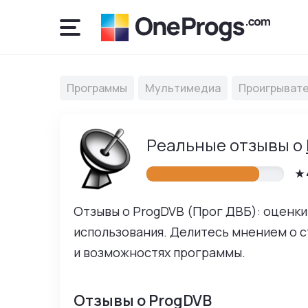
Программы
Мультимедиа
Проигрыват
Уважаемые польз
Реальные отзывы о
Комментарии на са
использования. Пож
Комментарий дол
Отзывы о ProgDVB (Прог ДВБ): оценки
программы.
использования. Делитесь мнением о с
Пишите понятно 
может быть удал
и возможностях программы.
Не публикуйте о
сообщения счит
Отзывы о ProgDVB
Комментарии дол