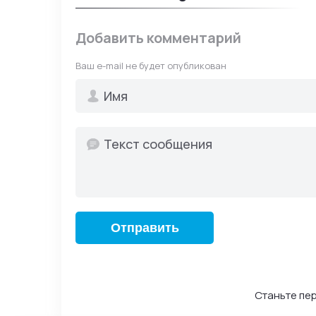
ошибкам или удо
Не используйте 
Добавить комментарий
Комментарий мож
Ваш e-mail не будет опубликован
Нецензурную лек
Политические об
Спам, рекламу и
Текст, написанн
Большое количес
Личные данные д
Приветствуются 
Отправить
описывают ваш л
объясняют преим
помогают другим
Администрация сайт
Станьте пер
нарушающие правил