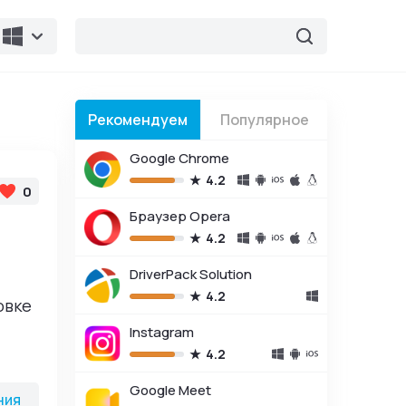
Рекомендуем
Популярное
Google Chrome
4.2
0
ом их
Браузер Opera
гих пользователей.
4.2
ыт использования
DriverPack Solution
4.2
овке
оличеством ошибок
Instagram
4.2
овторные
Google Meet
ния
вке, функциям,