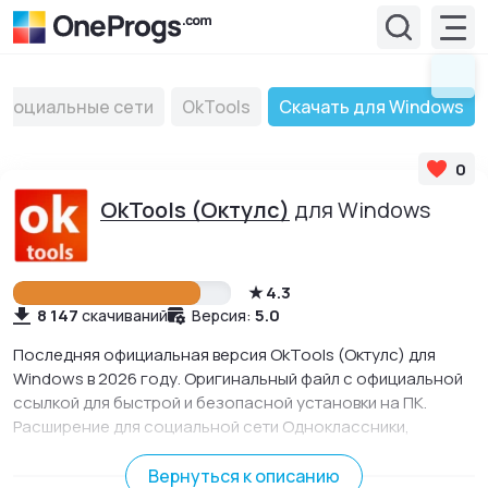
Социальные сети
OkTools
Скачать для Windows
0
OkTools (Октулс)
для Windows
4.3
8 147
5.0
скачиваний
Версия:
Последняя официальная версия OkTools (Октулс) для
Windows в 2026 году. Оригинальный файл с официальной
ссылкой для быстрой и безопасной установки на ПК.
Расширение для социальной сети Одноклассники,
доступное во всех популярных браузерах, которое дарит
новые возможности.
Вернуться к описанию