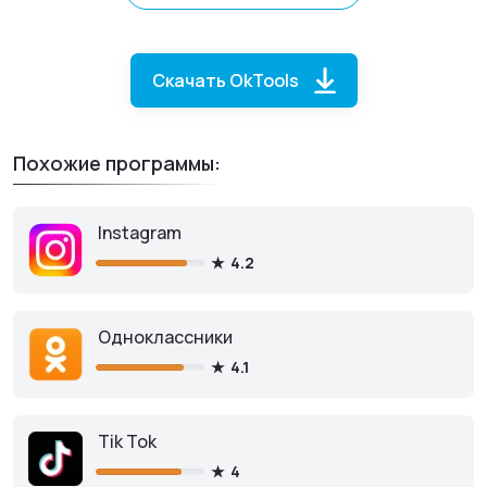
Скачать OkTools
Похожие программы:
Instagram
OkTools
для ПК
4.2
Одноклассники
Скачать для Mozilla Firefox
4.1
Tik Tok
Скачать для Opera
4