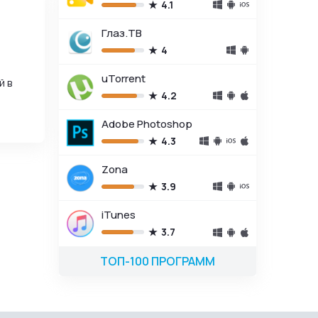
4.1
Глаз.ТВ
4
uTorrent
й в
4.2
Adobe Photoshop
4.3
Zona
3.9
iTunes
3.7
ТОП-100 ПРОГРАММ