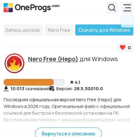
Запись дисков
Nero Free
Скачать для Windows
0
Nero Free (Неро)
для Windows
4.1
10 013
28.5.30010.0
скачиваний
Версия:
Последняя официальная версия Nero Free (Неро) для
Windows в 2026 году. Оригинальный файл с официальной
ссылкой для быстрой и безопасной установки на ПК.
Бесплатная версия Nero с меньшим функционалом, но со
всеми необходимыми инструментами для записи и
копирования дисков.
Вернуться к описанию