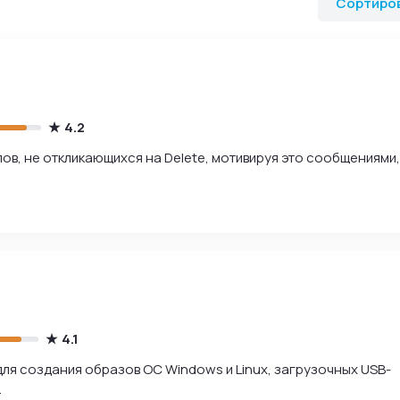
Сортиро
4.2
в, не откликающихся на Delete, мотивируя это сообщениями,
.
4.1
для создания образов ОС Windows и Linux, загрузочных USB-
.