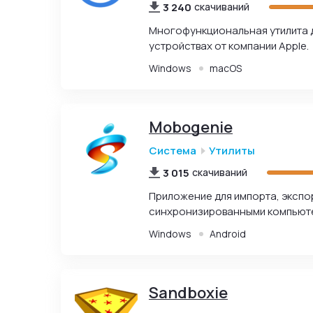
3 240
скачиваний
Многофункциональная утилита д
устройствах от компании Apple.
Windows
macOS
Mobogenie
Система
Утилиты
3 015
скачиваний
Приложение для импорта, экспо
синхронизированными компьют
Windows
Android
Sandboxie