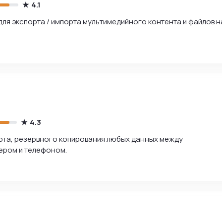
4.1
ля экспорта / импорта мультимедийного контента и файлов н
4.3
рта, резервного копирования любых данных между
ером и телефоном.