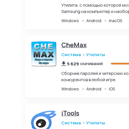
Утилита, с помощью которой м
Samsung на компьютер и наобо
Windows
Android
macOS
CheMax
Система
Утилиты
5 629
скачиваний
Сборник паролей и читерских ко
конкурентов в любой игре.
Windows
Android
iOS
iTools
Система
Утилиты