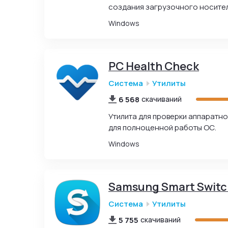
создания загрузочного носител
Windows
PC Health Check
Система
Утилиты
6 568
скачиваний
Утилита для проверки аппаратн
для полноценной работы ОС.
Windows
Samsung Smart Switc
Система
Утилиты
5 755
скачиваний