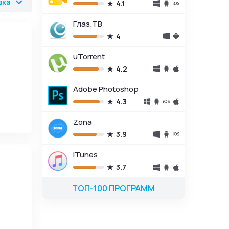
вка
4.1
Глаз.ТВ
4
uTorrent
4.2
Adobe Photoshop
4.3
Zona
3.9
iTunes
3.7
ТОП-100 ПРОГРАММ