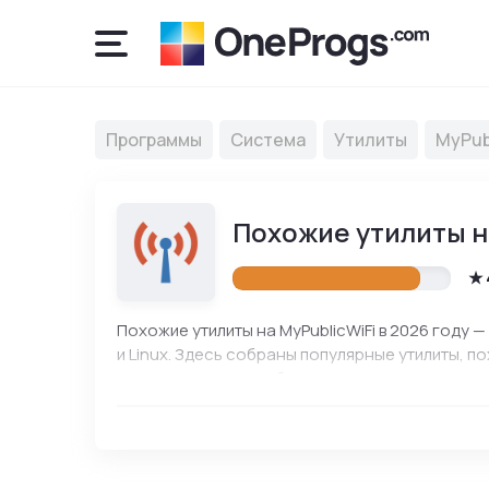
Программы
Система
Утилиты
MyPub
Похожие утилиты н
Похожие утилиты на MyPublicWiFi в 2026 году 
и Linux. Здесь собраны популярные утилиты, по
характеристики и выбирайте подходящий вариа