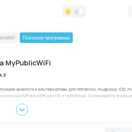
licWiFi
Похожие программы
а MyPublicWiFi
4.3
— лучшие аналоги и альтернативы для Windows, Андроид, iOS, 
хожие на MyPublicWiFi для ПК и телефона. Сравнивайте функци
нт для работы, учебы или повседневного использования.