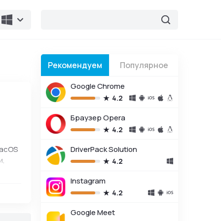
Рекомендуем
Популярное
Google Chrome
4.2
Браузер Opera
4.2
macOS
DriverPack Solution
и,
4.2
Instagram
4.2
Google Meet