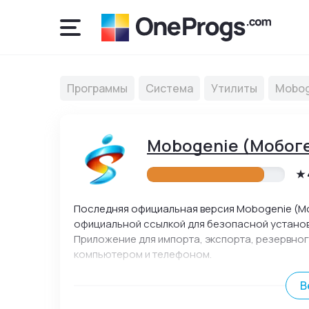
Программы
Система
Утилиты
Mobog
Mobogenie (Мобог
Последняя официальная версия Mobogenie (Мо
официальной ссылкой для безопасной установ
Приложение для импорта, экспорта, резервн
компьютером и телефоном.
В