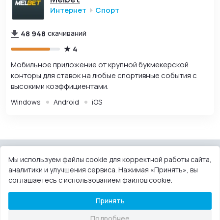
Интернет
Спорт
48 948
скачиваний
4
Мобильное приложение от крупной букмекерской
конторы для ставок на любые спортивные события с
высокими коэффициентами.
Windows
Android
iOS
Мы используем файлы cookie для корректной работы сайта,
аналитики и улучшения сервиса. Нажимая «Принять», вы
КОНТАКТЫ
ПОЛЬЗОВАТЕЛЬСКОЕ СОГЛАШЕНИЕ
соглашаетесь с использованием файлов cookie.
ПРАВООБЛАДАТЕЛЯМ
DMCA
Принять
© 2013-2026 OneProgs™ — каталог программ для компьютера и
Подробнее