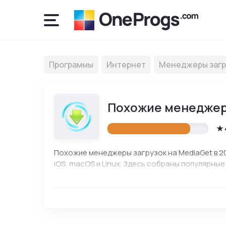
Программы
Интернет
Менеджеры загр
Похожие менеджеры
Похожие менеджеры загрузок на MediaGet в 20
iOS, macOS и Linux. Здесь собраны популярные
Сравнивайте функции, характеристики и выбир
использования.