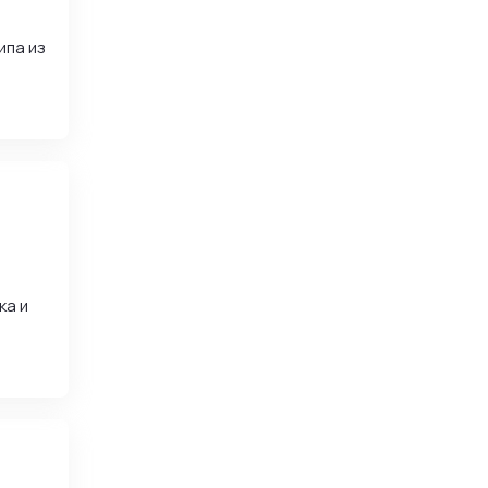
ипа из
ка и