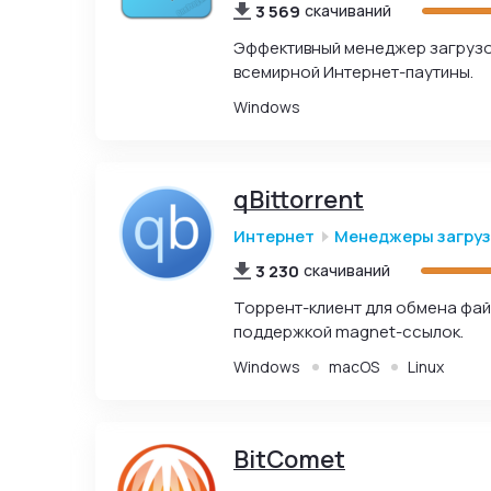
3 569
скачиваний
Эффективный менеджер загрузок
всемирной Интернет-паутины.
Windows
qBittorrent
Интернет
Менеджеры загру
3 230
скачиваний
Торрент-клиент для обмена фай
поддержкой magnet-ссылок.
Windows
macOS
Linux
BitComet