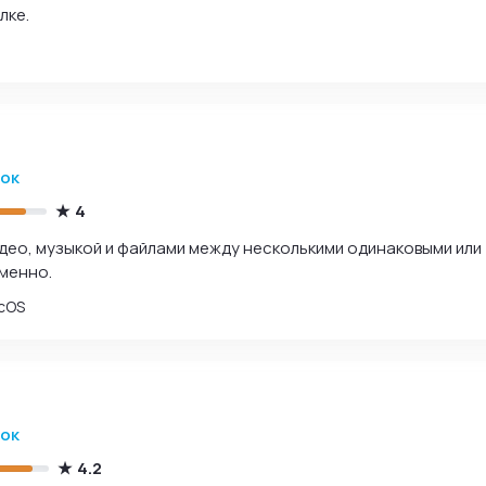
лке.
зок
4
део, музыкой и файлами между несколькими одинаковыми или
менно.
cOS
зок
4.2