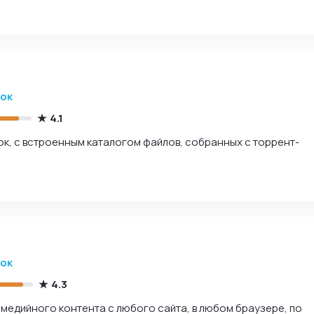
зок
4.1
, с встроенным каталогом файлов, собранных с торрент-
зок
4.3
имедийного контента с любого сайта, в любом браузере, по