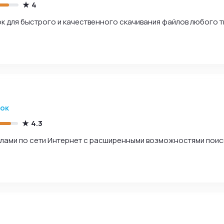
4
 для быстрого и качественного скачивания файлов любого т
зок
4.3
лами по сети Интернет с расширенными возможностями поис