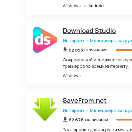
Windows
Android
Download Studio
Интернет
Менеджеры загру
62 853
скачивания
Современный менеджер загрузок
треккеров по всему Интернету.
Windows
SaveFrom.net
Интернет
Менеджеры загру
62 676
скачиваний
Расширение для загрузки мульт