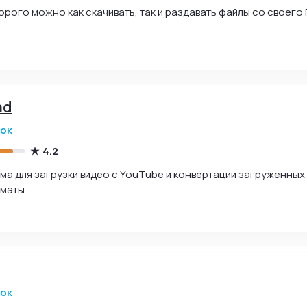
рого можно как скачивать, так и раздавать файлы со своего 
ad
зок
4.2
 для загрузки видео с YouTube и конвертации загруженных
маты.
зок