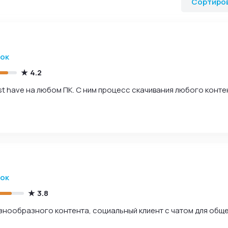
Сортиро
зок
4.2
t have на любом ПК. С ним процесс скачивания любого конте
зок
3.8
знообразного контента, социальный клиент с чатом для обще