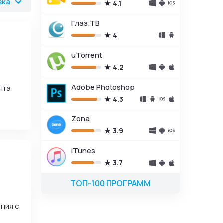
вка
4.1
Глаз.ТВ
4
uTorrent
4.2
Adobe Photoshop
нта
4.3
Zona
3.9
iTunes
3.7
ТОП-100 ПРОГРАММ
ния с