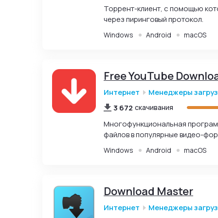
Торрент-клиент, с помощью кото
через пиринговый протокол.
Windows
Android
macOS
Free YouTube Downlo
Интернет
Менеджеры загру
3 672
скачивания
Многофункциональная программа
файлов в популярные видео-фор
Windows
Android
macOS
Download Master
Интернет
Менеджеры загру