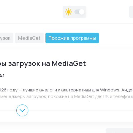
узок
MediaGet
Похожие программы
 загрузок на MediaGet
4.1
26 году — лучшие аналоги и альтернативы для Windows, Андр
 менеджеры загрузок, похожие на MediaGet для ПК и телефон
айте подходящий вариант для работы, учебы или повседневно