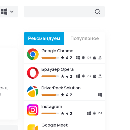
Рекомендуем
Популярное
Google Chrome
4.2
Браузер Opera
4.2
оид,
DriverPack Solution
а.
4.2
го
Instagram
4.2
Google Meet