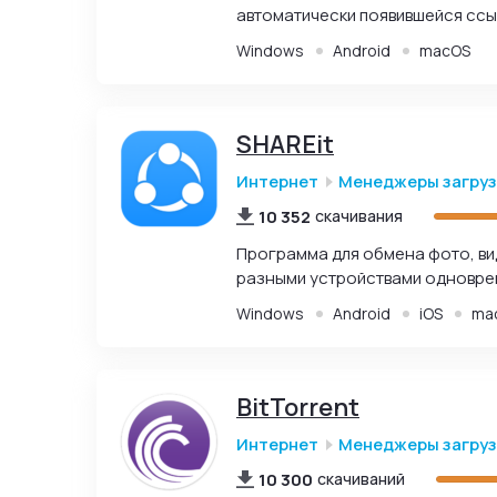
автоматически появившейся ссы
Windows
Android
macOS
SHAREit
Интернет
Менеджеры загру
10 352
скачивания
Программа для обмена фото, ви
разными устройствами одновре
Windows
Android
iOS
ma
BitTorrent
Интернет
Менеджеры загру
10 300
скачиваний