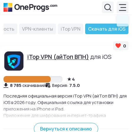
сность
VPN-клиенты
iTop VPN
Скачать для iOS
0
iTop VPN (айТоп ВПН)
для iOS
4
8 785
7.5.0
скачиваний
Версия:
Последняя официальная версия iTop VPN (айТоп ВПН) для
iOS в 2026 году. Официальная ссылка для установки
приложения на iPhone и iPad.
Приложение для шифрования интернет-трафика
меняющее страну подключения и обеспечивающее
безопасное VPN-соединение.
Вернуться к описанию