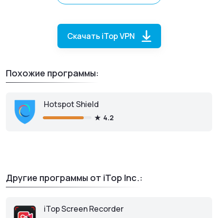
Скачать iTop VPN
Похожие программы:
Hotspot Shield
4.2
iTop VPN
для iOS
Другие программы от iTop Inc.:
Скачать из App Store
iTop Screen Recorder