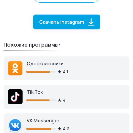
Скачать Instagram
Похожие программы:
Одноклассники
4.1
Instagram
для iOS
Tik Tok
4
VK Messenger
Скачать из App Store
4.2