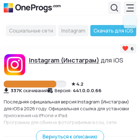
т
Социальные сети
Instagram
Скачать для iOS
6
Instagram (Инстаграм)
для iOS
4.2
337K
441.0.0.0.66
скачиваний
Версия:
Последняя официальная версия Instagram (Инстаграм)
для iOS в 2026 году. Официальная ссылка для установки
приложения на iPhone и iPad.
Программа для обмена фотографиями в соц. сети
Instagram. Многочисленные фильтры и эффекты
преобразят любую фотографию.
Вернуться к описанию