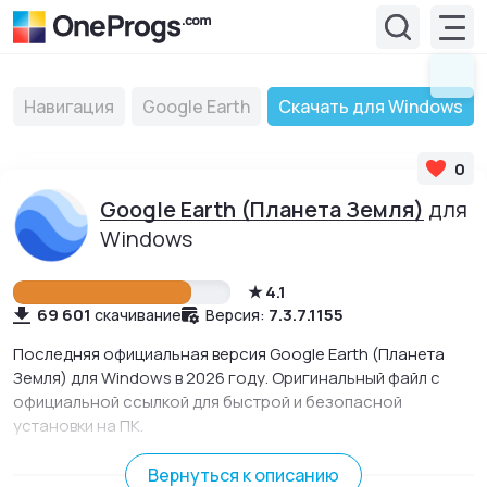
Навигация
Google Earth
Скачать для Windows
0
Google Earth (Планета Земля)
для
Windows
4.1
69 601
7.3.7.1155
скачивание
Версия:
Последняя официальная версия Google Earth (Планета
Земля) для Windows в 2026 году. Оригинальный файл с
официальной ссылкой для быстрой и безопасной
установки на ПК.
Программа от Google, которая дает доступ к спутниковым
снимкам нашей планеты, трехмерным атласам Земли,
Вернуться к описанию