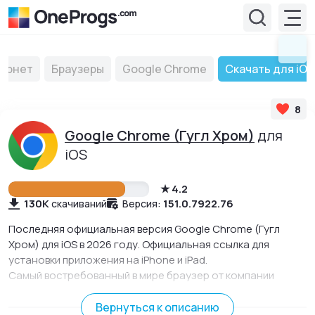
ернет
Браузеры
Google Chrome
Скачать для iOS
8
Google Chrome (Гугл Хром)
для
iOS
4.2
130K
151.0.7922.76
скачиваний
Версия:
Последняя официальная версия Google Chrome (Гугл
Хром) для iOS в 2026 году. Официальная ссылка для
установки приложения на iPhone и iPad.
Самый востребованный в мире браузер от компании
Google. Он быстрый, стабильный, безопасный и
многофункциональный.
Вернуться к описанию