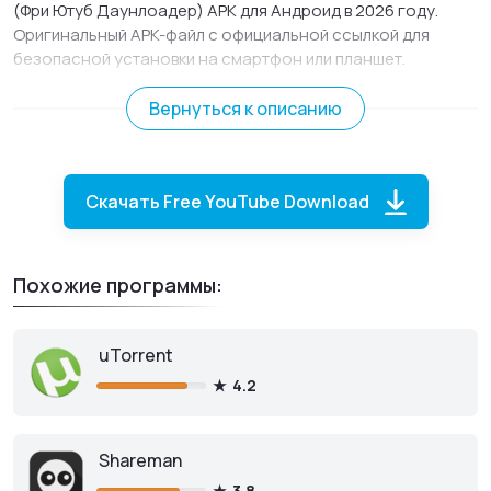
(Фри Ютуб Даунлоадер) APK для Андроид в 2026 году.
Оригинальный APK-файл с официальной ссылкой для
безопасной установки на смартфон или планшет.
Многофункциональная программа для загрузки видео с
YouTube и конвертации загруженных файлов в
Вернуться к описанию
популярные видео-форматы.
Скачать Free YouTube Download
Похожие программы:
uTorrent
4.2
Shareman
3.8