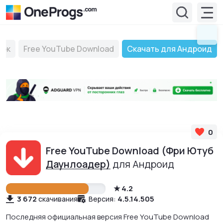
зок
Free YouTube Download
Скачать для Андроид
0
Free YouTube Download (Фри Ютуб
Даунлоадер)
для Андроид
4.2
3 672
4.5.14.505
скачивания
Версия:
Последняя официальная версия Free YouTube Download