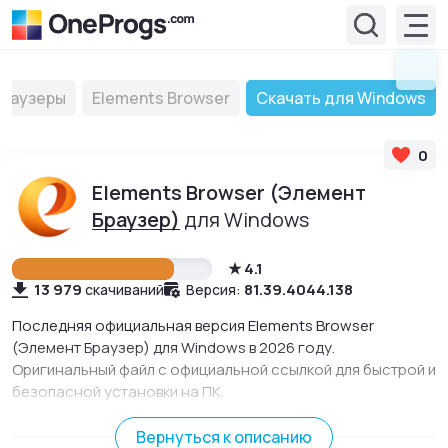
Браузеры
Elements Browser
Скачать для Windows
0
Elements Browser (Элемент
Браузер)
для Windows
4.1
13 979
81.39.4044.138
скачиваний
Версия:
Последняя официальная версия Elements Browser
(Элемент Браузер) для Windows в 2026 году.
Оригинальный файл с официальной ссылкой для быстрой и
безопасной установки на ПК.
Социальный браузер с быстрым доступом к часто
посещаемым сайтам и соц. сетям, с возможностью
Вернуться к описанию