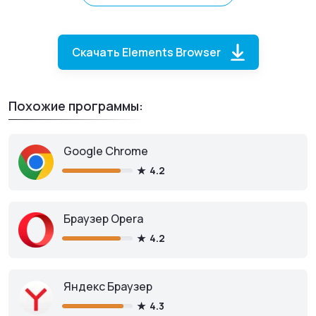
персонализации под себя.
Скачать Elements Browser
Похожие программы:
Google Chrome
4.2
Elements Browser
для ПК
Браузер Opera
4.2
Яндекс Браузер
Скачать бесплатно
4.3