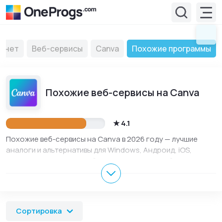
рнет
Веб-сервисы
Canva
Похожие программы
Похожие веб-сервисы на Canva
4.1
Похожие веб-сервисы на Canva в 2026 году — лучшие
аналоги и альтернативы для Windows, Андроид, iOS,
macOS и Linux. Здесь собраны популярные веб-сервисы,
похожие на Canva для ПК и телефона. Сравнивайте
функции, характеристики и выбирайте подходящий вариант
для работы, учебы или повседневного использования.
Сортировка