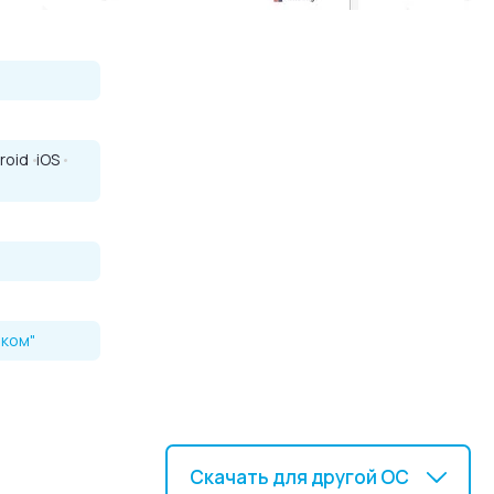
 всегда сможете
roid
iOS
еком"
Скачать для другой ОС