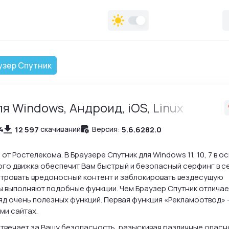
узер Спутник
я Windows, Андроид, iOS, Linux
4
12 597
5.6.6282.0
скачиваний
Версия:
от Ростелекома. В Браузере Спутник для Windows 11, 10, 7 в о
го движка обеспечит Вам быстрый и безопасный серфинг в с
ьтровать вредоносный контент и заблокировать вездесущую
ры выполняют подобные функции. Чем Браузер Спутник отлича
ряд очень полезных функций. Первая функция «Рекламоотвод» 
ми сайтах.
отвечает за Вашу безопасность, разыскивая различные опасн