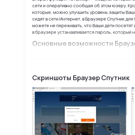
сети и оперативно сообщая об этом юзеру. Кр
которые, можно улучшить уровень защиты Ваше
сидят в сети Интернет, в Браузере Спутник для
можете не переживать, что Ваши дети посетят
в браузере устанавливается пароль, который 
Основные возможности Брауз
Функция Рекламоотвод – блокиратор реклам
Функция Сталкер – защита от вредоносного
Настраиваемые поисковые фильтры;
Скриншоты Браузер Спутник
Поддержка Детского режима;
Интерфейс Новой вкладки в стиле Windows 
Поддержка расширений совместимых с брау
Браузер Спутник на компьютер имеет простой 
– представляет собой набор плиток, в которых
программах передач. Есть отдельные плитки, п
справочные сайты от Спутника. Браузер Спутн