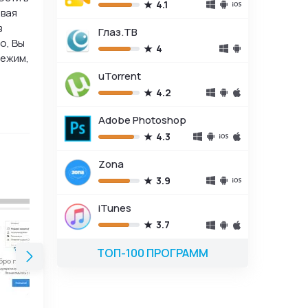
4.1
ивая
в
Глаз.ТВ
о, Вы
4
режим,
uTorrent
4.2
Adobe Photoshop
4.3
Zona
3.9
iTunes
3.7
ows 8
ТОП-100 ПРОГРАММ
лют и
я,