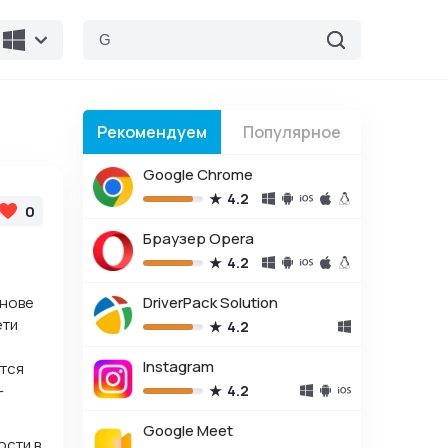
Рекомендуем
Популярное
Google Chrome
4.2
0
Браузер Opera
4.2
снове
DriverPack Solution
ети
4.2
Instagram
ется
–
4.2
Google Meet
ости в