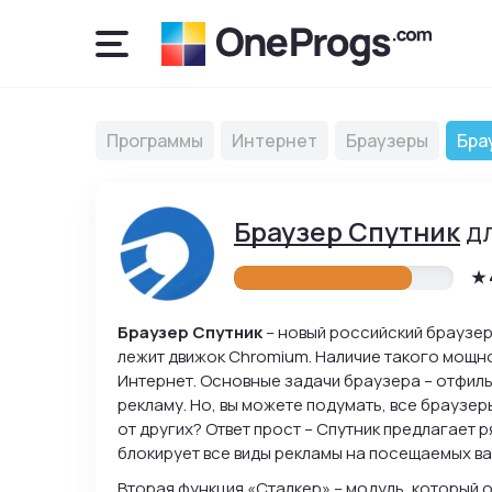
Программы
Интернет
Браузеры
Бра
Браузер Спутник
дл
Браузер Спутник
– новый российский браузер 
лежит движок Chromium. Наличие такого мощно
Интернет. Основные задачи браузера – отфил
рекламу. Но, вы можете подумать, все браузе
от других? Ответ прост – Спутник предлагает 
блокирует все виды рекламы на посещаемых ва
Вторая функция «Сталкер» – модуль, который 