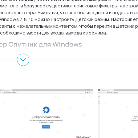
оме того, в браузере существуют поисковые фильтры, настра
го компьютера. Учитывая, что все больше детей и подростко
 Windows 7, 8, 10 можно настроить Детский режим. Настроив ег
 сайты с нежелательным контентом. Чтобы перейти в Детский 
необходимо ввести для входа-выхода из режима.
ер Спутник для Windows
ного контента;
 ПО;
8 с полезными ссылками;
зером от Google.
и понятный интерфейс. Новая вкладка выполнена в стиле Wind
 Вы можете узнать информацию о погоде, новостях, курсах ва
ройдя по которым, Вы попадете на полезные сайты, такие как
ик очень похож на
Google Chrome
и поддерживает расширени